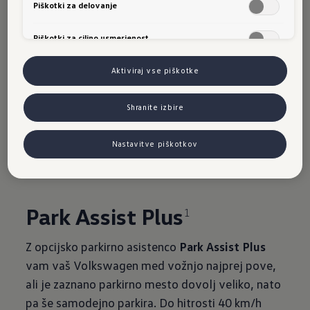
Parkirne
Piškotki za delovanje
Piškotki za ciljno usmerjenost
asistenc
Aktiviraj vse piškotke
e
Shranite izbire
Nastavitve piškotkov
Park Assist Plus
1
Z opcijsko parkirno asistenco
Park Assist Plus
vam vaš Volkswagen med vožnjo najprej pove,
ali je zaznano parkirno mesto dovolj veliko, nato
pa še samodejno parkira. Do hitrosti 40 km/h