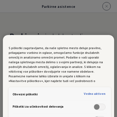
Parkirne asistence
Parkiranje
je lahko tudi
enostavno
S piškotki zagotavljamo, da naše spletno mesto deluje pravilno,
prilagajamo vsebino in oglase, omogočamo funkcije družabnih
Golf
omrežij in analiziramo omrežni promet. Podatke o vaši uporabi
našega spletnega mesta delimo s svojimi partnerji, ki delujejo na
področjih družabnih omrežij, oglaševanja in analize. S klikom na
»Aktiviraj vse piškotke« dovoljujete vse namene obdelave.
Posamezne namene lahko izbirate in urejate s klikom na
»Nastavitve piškotkov«, kjer najdete tudi več podrobnosti o
Variant:
piškotkih in posameznih namenih. Več o piškotkih lahko kadarkoli
preberete na podstrani “Piškotki”, kjer lahko urejate svoje privolitve.
Vedno aktiven
Obvezni piškotki
Piškotki za učinkovitost delovanja