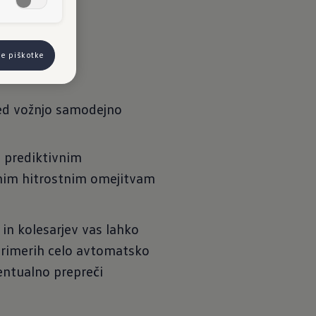
t Assist".
se piškotke
med vožnjo samodejno
 prediktivnim
vnim hitrostnim omejitvam
in kolesarjev vas lahko
h primerih celo avtomatsko
ventualno prepreči