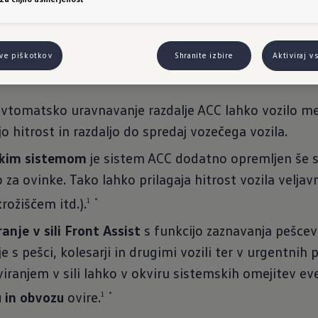
sili Front Assist
olfu bo predstavljen sistem za pomoč vozniku "Fron
tve piškotkov
Shranite izbire
Aktiviraj v
avtomatsko uravnavanje razdalje ACC lahko vozilo 
o hitrost in razdaljo do spredaj vozečega vozila.
skim sistemom
je sistem ACC dodatno opremljen še s
a ovinke. Tako lahko prilagaja hitrost vozila velja
rožiščem itd.).
1
*
anje v sili Front Assist
s funkcijo zaznavanja pešcev 
je s pešci, kolesarji in drugimi vozili ter v urgentni
aviranjem v sili lahko v okviru sistemskih omejitev e
u in obvozu
ovire.
1
*