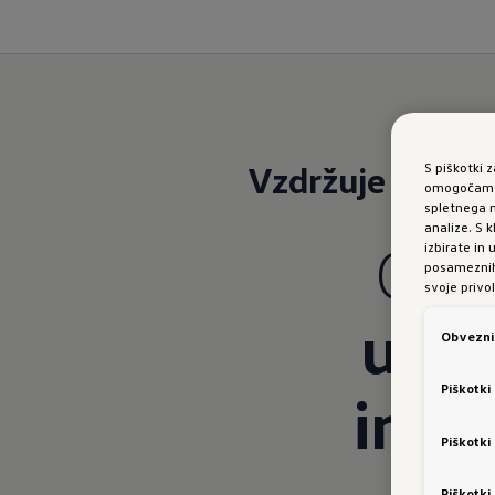
Vzdržuje razdal
S piškotki 
omogočamo 
spletnega m
analize. S
Golf
izbirate in
posameznih 
svoje privol
urav
Obvezni 
Piškotki
in a
Piškotki
Piškotki