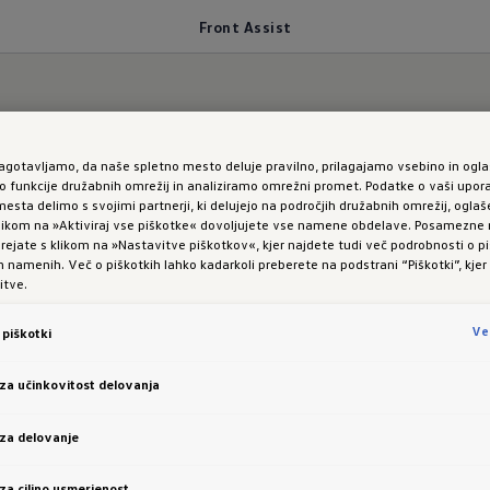
Front Assist
jo
zagotavljamo, da naše spletno mesto deluje pravilno, prilagajamo vsebino in ogla
funkcije družabnih omrežij in analiziramo omrežni promet. Podatke o vaši upor
esta delimo s svojimi partnerji, ki delujejo na področjih družabnih omrežij, oglaš
 klikom na »Aktiviraj vse piškotke« dovoljujete vse namene obdelave. Posamezn
 Variant:
Avtoma
 urejate s klikom na »Nastavitve piškotkov«, kjer najdete tudi več podrobnosti o pi
namenih. Več o piškotkih lahko kadarkoli preberete na podstrani “Piškotki”, kjer
itve.
navanje razdalj
Ve
piškotki
 za učinkovitost delovanja
sistenca za zavira
 za delovanje
 za ciljno usmerjenost