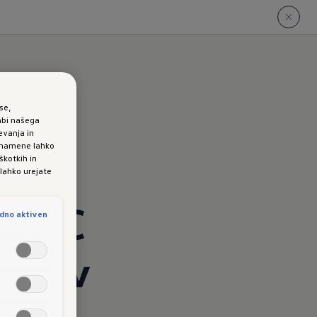
se,
abi našega
evanja in
e namene lahko
tsko
škotkih in
 lahko urejate
e ACC
dno aktiven
nje v