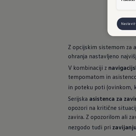
V novem G
Nastavi
Z opcijskim sistemom za 
ohranja nastavljeno najvišj
V kombinaciji z
navigacij
tempomatom in asistenco z
in poteku poti (ovinkom, k
Serijska
asistenca za zavir
opozori na kritične situaci
zavira. Z opozorilom ali z
nezgodo tudi pri
zavijanj