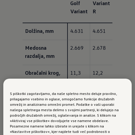
Golf
Variant
Variant
R
Dolžina, mm
4.631
4.651
Medosna 
2.669
2.678
razdalja, mm
Obračalni krog, 
11,3
12,2
m
S piškotki zagotavljamo, da naše spletno mesto deluje pravilno,
Širina, mm
1.789
1.789
prilagajamo vsebino in oglase, omogočamo funkcije družabnih
omrežij in analiziramo omrežni promet. Podatke o vaši uporabi
našega spletnega mesta delimo s svojimi partnerji, ki delujejo na
Širina vklj. z 
2.073
2.073
področjih družabnih omrežij, oglaševanja in analize. S klikom na
»Aktiviraj vse piškotke« dovoljujete vse namene obdelave.
zunanjima 
Posamezne namene lahko izbirate in urejate s klikom na
ogledaloma, mm
»Nastavitve piškotkov«, kjer najdete tudi več podrobnosti o