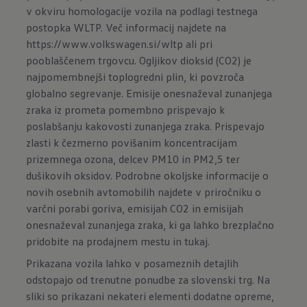
v okviru homologacije vozila na podlagi testnega
postopka WLTP. Več informacij najdete na
https://www.volkswagen.si/wltp
ali pri
pooblaščenem trgovcu. Ogljikov dioksid (CO2) je
najpomembnejši toplogredni plin, ki povzroča
globalno segrevanje. Emisije onesnaževal zunanjega
zraka iz prometa pomembno prispevajo k
poslabšanju kakovosti zunanjega zraka. Prispevajo
zlasti k čezmerno povišanim koncentracijam
prizemnega ozona, delcev PM10 in PM2,5 ter
dušikovih oksidov. Podrobne okoljske informacije o
novih osebnih avtomobilih najdete v priročniku o
varčni porabi goriva, emisijah CO2 in emisijah
onesnaževal zunanjega zraka, ki ga lahko brezplačno
pridobite na prodajnem mestu in
tukaj
.
Prikazana vozila lahko v posameznih detajlih
odstopajo od trenutne ponudbe za slovenski trg. Na
sliki so prikazani nekateri elementi dodatne opreme,