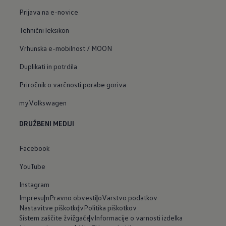
Prijava na e-novice
Tehnični leksikon
Vrhunska e-mobilnost / MOON
Duplikati in potrdila
Priročnik o varčnosti porabe goriva
myVolkswagen
DRUŽBENI MEDIJI
Facebook
YouTube
Instagram
Impresum
Pravno obvestilo
Varstvo podatkov
Nastavitve piškotkov
Politika piškotkov
Sistem zaščite žvižgačev
Informacije o varnosti izdelka