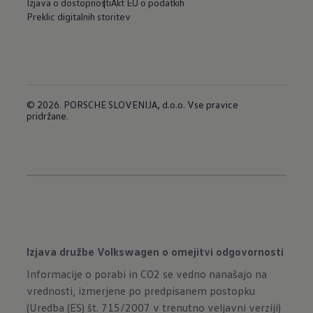
Izjava o dostopnosti
Akt EU o podatkih
Preklic digitalnih storitev
© 2026. PORSCHE SLOVENIJA, d.o.o. Vse pravice
pridržane.
Izjava družbe Volkswagen o omejitvi odgovornosti
Informacije o porabi in CO2 se vedno nanašajo na
vrednosti, izmerjene po predpisanem postopku
(Uredba (ES) št. 715/2007 v trenutno veljavni verziji)