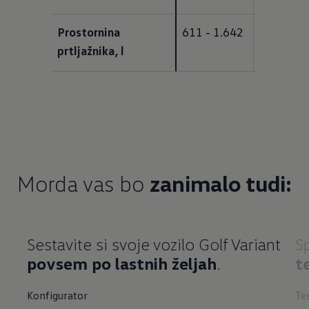
Prostornina 
611 - 1.642
611 - 1.
prtljažnika, l
Morda vas bo
zanimalo tudi:
Sestavite si svoje vozilo Golf Variant
S
povsem po lastnih željah
.
t
Konfigurator
Te