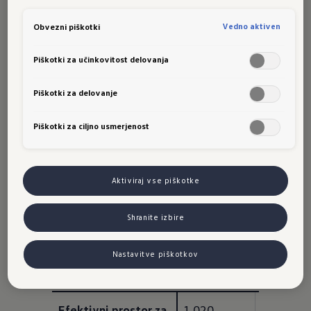
piškotkih in posameznih namenih. Več o piškotkih lahko kadarkoli
preberete na podstrani “Piškotki”, kjer lahko urejate svoje privolitve.
Vedno aktiven
Obvezni piškotki
Višina, mm
1.487
1.462
Piškotki za učinkovitost delovanja
Piškotki za delovanje
Piškotki za ciljno usmerjenost
Notranje
mere
Aktiviraj vse piškotke
Prostornina prtljažnika modela Golf Variant
Shranite izbire
Golf Vari
Nastavitve piškotkov
Golf Variant
R
Efektivni prostor za 
1.020
1.020