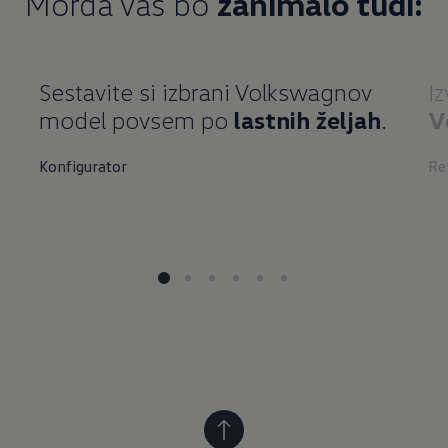
Morda vas bo
zanimalo tudi:
Sestavite si izbrani Volkswagnov
I
model povsem po
lastnih željah
.
V
Konfigurator
Re