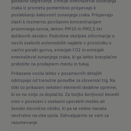
globalno segrevanje. Emisije onesnaževal zunanjega
zraka iz prometa pomembno prispevajo k
poslabšanju kakovosti zunanjega zraka. Prispevajo
zlasti k čezmerno povišanim koncentracijam
prizemnega ozona, delcev PM10 in PM2,5 ter
dušikovih oksidov. Podrobne okoljske informacije o
novih osebnih avtomobilih najdete v priročniku o
varčni porabi goriva, emisijah CO2 in emisijah
onesnaževal zunanjega zraka, ki ga lahko brezplačno
pridobite na prodajnem mestu in
tukaj
.
Prikazana vozila lahko v posameznih detajlih
odstopajo od trenutne ponudbe za slovenski trg. Na
sliki so prikazani nekateri elementi dodatne opreme,
ki so na voljo za doplačilo. Za boljšo berljivost besedil
smo v povezavi z osebami uporabili moško ali
žensko slovnično obliko, ki pa se vedno nanaša
nevtralno na oba spola. Zahvaljujemo se vam za
razumevanje.