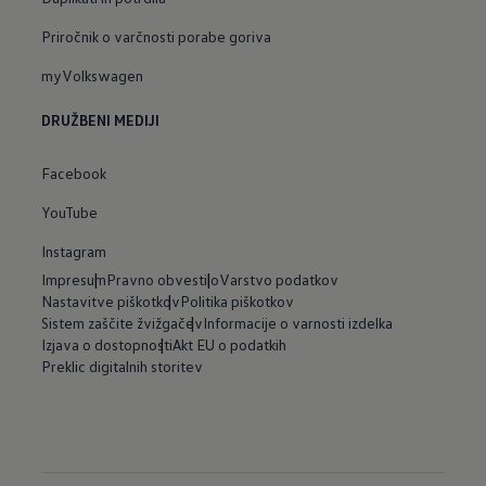
Priročnik o varčnosti porabe goriva
myVolkswagen
DRUŽBENI MEDIJI
Facebook
YouTube
Instagram
Impresum
Pravno obvestilo
Varstvo podatkov
Nastavitve piškotkov
Politika piškotkov
Sistem zaščite žvižgačev
Informacije o varnosti izdelka
Izjava o dostopnosti
Akt EU o podatkih
Preklic digitalnih storitev