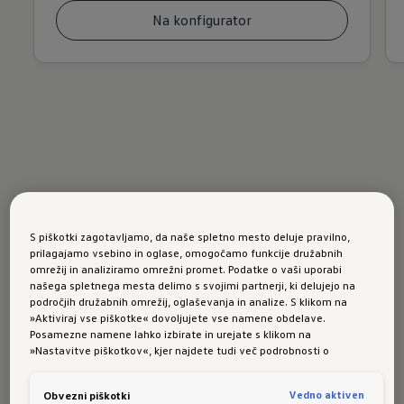
Na konfigurator
Aktualne
ponudbe
S piškotki zagotavljamo, da naše spletno mesto deluje pravilno,
prilagajamo vsebino in oglase, omogočamo funkcije družabnih
omrežij in analiziramo omrežni promet. Podatke o vaši uporabi
našega spletnega mesta delimo s svojimi partnerji, ki delujejo na
Odkrijte naše aktualne modele, promocijske
področjih družabnih omrežij, oglaševanja in analize. S klikom na
»Aktiviraj vse piškotke« dovoljujete vse namene obdelave.
ponudbe ter druge ugodnosti
in izvedite več o
Posamezne namene lahko izbirate in urejate s klikom na
novostih iz sveta Volkswagen.
»Nastavitve piškotkov«, kjer najdete tudi več podrobnosti o
piškotkih in posameznih namenih. Več o piškotkih lahko kadarkoli
Odkrijte vse ponudbe
preberete na podstrani “Piškotki”, kjer lahko urejate svoje privolitve.
Vedno aktiven
Obvezni piškotki