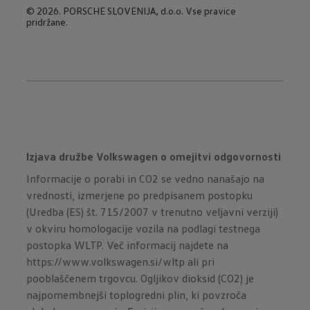
© 2026. PORSCHE SLOVENIJA, d.o.o. Vse pravice
pridržane.
Izjava družbe Volkswagen o omejitvi odgovornosti
Informacije o porabi in CO2 se vedno nanašajo na
vrednosti, izmerjene po predpisanem postopku
(Uredba (ES) št. 715/2007 v trenutno veljavni verziji)
v okviru homologacije vozila na podlagi testnega
postopka WLTP. Več informacij najdete na
https://www.volkswagen.si/wltp
ali pri
pooblaščenem trgovcu. Ogljikov dioksid (CO2) je
najpomembnejši toplogredni plin, ki povzroča