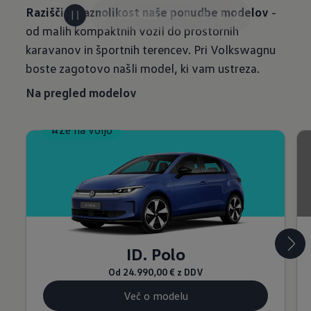
Raziščite raznolikost naše ponudbe modelov
-
od malih kompaktnih vozil do prostornih
karavanov in športnih terencev. Pri Volkswagnu
boste zagotovo našli model, ki vam ustreza.
Na pregled modelov
Že na voljo
ID. Polo
Od
24.990,00 €
z DDV
Več o modelu