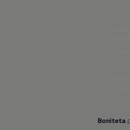
Drža
ugod
Tukaj 
in ugo
pri Vo
polnil
Več inf
Boniteta