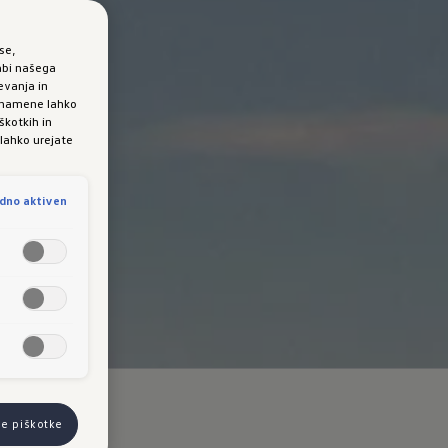
se,
abi našega
evanja in
e namene lahko
škotkih in
 lahko urejate
dno aktiven
se piškotke