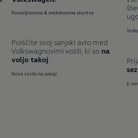
šte
Povezljivostne & mobilnostne storitve
ugo
Volk
Poiščite svoj sanjski avto med
Volkswagnovimi vozili, ki so
na
voljo takoj
.
Pri
sez
Nova vozila na zalogi
E-no