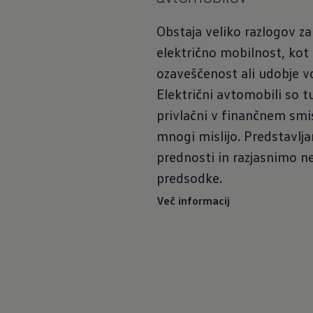
Obstaja veliko razlogov z
električno mobilnost, kot 
ozaveščenost ali udobje vo
Električni avtomobili so tu
privlačni v finančnem smis
mnogi mislijo. Predstavl
prednosti in razjasnimo n
predsodke.
Več informacij