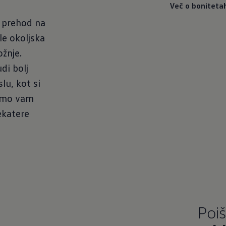
Več o boniteta
a prehod na
le okoljska
žnje.
di bolj
lu, kot si
jamo vam
ekatere
Poiš