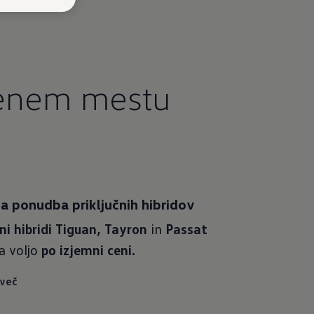
enem mestu
ka ponudba priključnih hibridov
čni hibridi Tiguan, Tayron
in
Passat
na voljo
po izjemni ceni.
 več