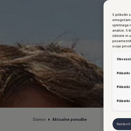
S piškotki 
omogočamo 
spletnega m
analize. S
izbirate in
posameznih 
svoje privol
Obvezni 
Piškotki
Piškotki
Piškotki
Domov
Aktualne ponudbe
Nastavi