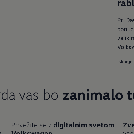
rab
Pri Da
ponudb
veliki
Volks
Iskanje
onudbe
da vas bo
zanimalo t
in akcije
Povežite se z
digitalnim svetom
Zve
h
.
Volkswagen.
vse