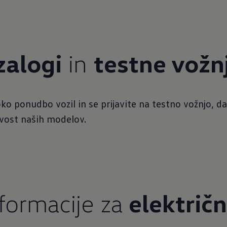
zalogi
in
testne vožn
oko ponudbo vozil in se prijavite na testno vožnjo, d
ivost naših modelov.
formacije za
električ