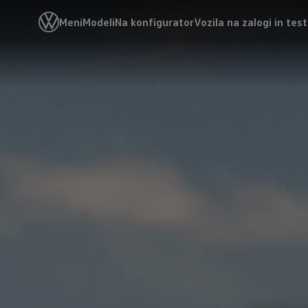
Meni
Modeli
Na konfigurator
Vozila na zalogi in tes