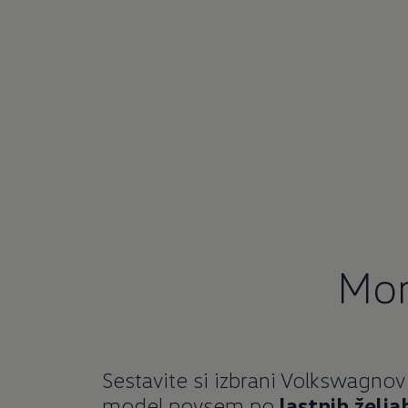
Aktualne p
Mor
Tukaj boste našli vse aktualne ponudbe 
Sestavite si izbrani Volkswagnov
model povsem po
lastnih želja