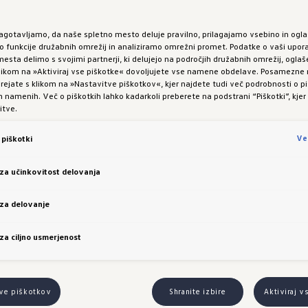
zagotavljamo, da naše spletno mesto deluje pravilno, prilagajamo vsebino in ogla
funkcije družabnih omrežij in analiziramo omrežni promet. Podatke o vaši upor
esta delimo s svojimi partnerji, ki delujejo na področjih družabnih omrežij, oglaš
 klikom na »Aktiviraj vse piškotke« dovoljujete vse namene obdelave. Posamezn
 urejate s klikom na »Nastavitve piškotkov«, kjer najdete tudi več podrobnosti o pi
namenih. Več o piškotkih lahko kadarkoli preberete na podstrani “Piškotki”, kjer
itve.
Ve
piškotki
 za učinkovitost delovanja
 za delovanje
 za ciljno usmerjenost
tve piškotkov
Shranite izbire
Aktiviraj v