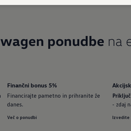
swagen ponudbe
na 
Finančni bonus 5%
Akcijs
n
Financirajte pametno in prihranite že
Priklju
danes.
- zdaj 
Več o ponudbi
Izvedite