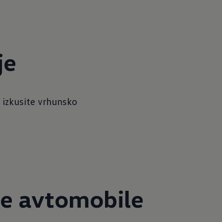
je
a izkusite vrhunsko
ne avtomobile