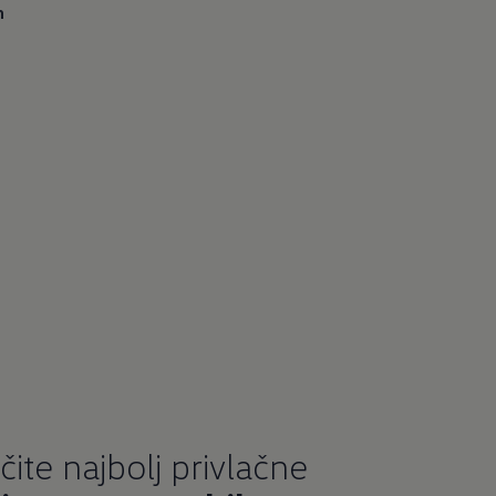
h
čite najbolj privlačne