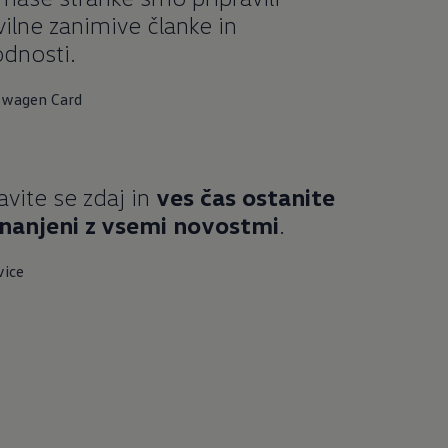
vilne zanimive članke in
dnosti.
swagen Card
javite se zdaj in
ves čas ostanite
nanjeni z vsemi novostmi
.
vice