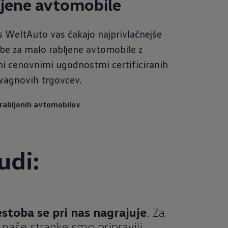
ljene avtomobile
s WeltAuto vas čakajo najprivlačnejše
e za malo rabljene avtomobile z
mi cenovnimi ugodnostmi certificiranih
wagnovih trgovcev.
 rabljenih avtomobilov
udi:
stoba se pri nas nagrajuje
. Za
 naše stranke smo pripravili