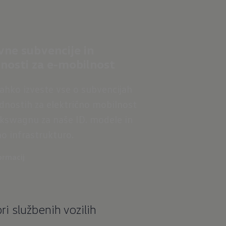
vne subvencije in
nosti za e-mobilnost
lahko izveste vse o subvencijah
dnostih za električno mobilnost
lkswagnu za naše ID. modele in
no infrastrukturo.
ormacij
pri službenih vozilih