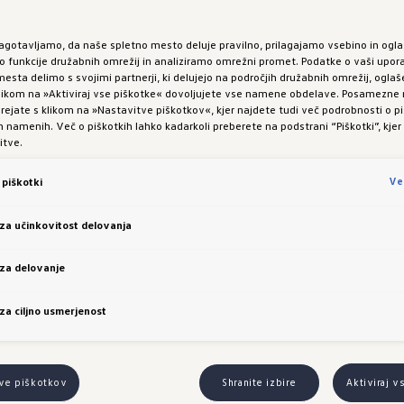
zagotavljamo, da naše spletno mesto deluje pravilno, prilagajamo vsebino in ogla
na voljo na naslednji povezavi:
Na zakonodajo EU
funkcije družabnih omrežij in analiziramo omrežni promet. Podatke o vaši upor
esta delimo s svojimi partnerji, ki delujejo na področjih družabnih omrežij, oglaš
 klikom na »Aktiviraj vse piškotke« dovoljujete vse namene obdelave. Posamezn
 urejate s klikom na »Nastavitve piškotkov«, kjer najdete tudi več podrobnosti o pi
ki, vaše pravice
namenih. Več o piškotkih lahko kadarkoli preberete na podstrani “Piškotki”, kjer
itve.
Ve
piškotki
enjavi podatkov spoštujemo načela preglednosti, pra
 za učinkovitost delovanja
 so ustvarjeni podatki dostopni pod jasno opredeljen
rstva podatkov.
 za delovanje
 za ciljno usmerjenost
glednost: Posamezniki in podjetja imajo pravico, da dostopajo do
tve piškotkov
Shranite izbire
Aktiviraj v