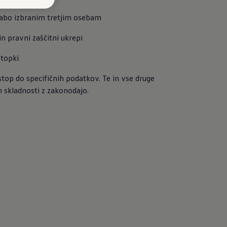
orabo izbranim tretjim osebam
n pravni zaščitni ukrepi
stopki
top do specifičnih podatkov. Te in vse druge 
n skladnosti z zakonodajo.