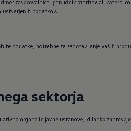
 primer zavarovalnica, ponudnik storitev ali katero kol
 ustvarjenih podatkov.
ite podatke, potrebne za zagotavljanje vaših produkt
nega sektorja
gulativne organe in javne ustanove, ki lahko zahteva