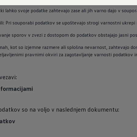
ki lahko svoje podatke zahtevajo zase ali jih varno dajo v soup
i: Pri souporabi podatkov se upoštevajo strogi varnostni ukrepi i
anje sporov v zvezi z dostopom do podatkov obstajajo jasni po
inah, kot so izjemne razmere ali splošna nevarnost, zahtevajo dos
ljavljenimi pravnimi okviri za zagotavljanje varnosti podatkov i
vezavi:
nformacijami
podatkov so na voljo v naslednjem dokumentu:
datkov