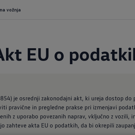
tna vožnja
Akt EU o podatki
54) je osrednji zakonodajni akt, ki ureja dostop do
viti pravične in pregledne prakse pri izmenjavi pod
nih z uporabo povezanih naprav, vključno z vozili, 
jejo zahteve akta EU o podatkih, da bi okrepili zaupanje