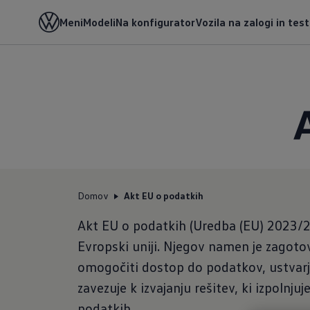
Meni
Modeli
Na konfigurator
Vozila na zalogi in tes
Domov
Akt EU o podatkih
Akt EU o podatkih (Uredba (EU) 2023/28
Evropski uniji. Njegov namen je zagoto
omogočiti dostop do podatkov, ustvarje
zavezuje k izvajanju rešitev, ki izpolnju
podatkih.