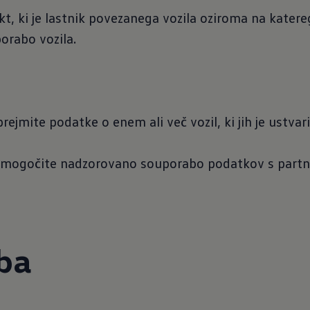
ekt, ki je lastnik povezanega vozila oziroma na kate
porabo vozila.
ejmite podatke o enem ali več vozil, ki jih je ustvaril
mogočite nadzorovano souporabo podatkov s partner
eba