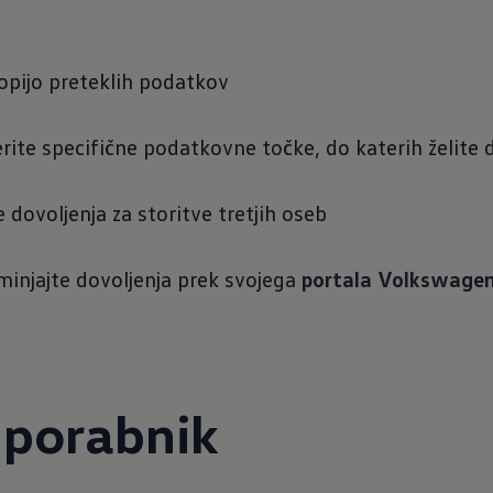
opijo preteklih podatkov
ite specifične podatkovne točke, do katerih želite d
 dovoljenja za storitve tretjih oseb
eminjajte dovoljenja prek svojega
portala Volkswagen
uporabnik