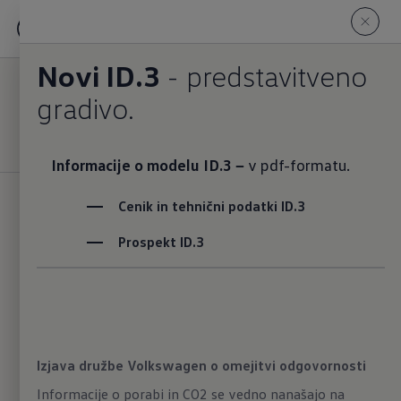
ID.3 GTX
Novi ID.3
- predstavitveno
Na model ID.3
gradivo.
Vozila na zalogi
Informacije o modelu ID.3 −
v pdf-formatu.
Cenik in tehnični podatki ID.3
Več dinamike.
Prospekt ID.3
Z modelom
ID.3 GTX
električna mobilnost
pridobiva dodaten zagon: zunanjost vozila je z
jasno začrtanimi linijami poudarjeno športna, v
Izjava družbe Volkswagen o omejitvi odgovornosti
notranjosti pa prepričajo kakovostni materiali in
številni serijski asistenčni sistemi. V primerjavi z
Informacije o porabi in CO2 se vedno nanašajo na