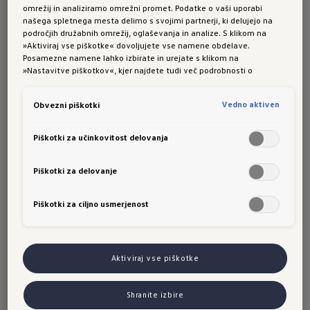
od trenutne ponudbe za slovenski trg. Na sliki so
omrežij in analiziramo omrežni promet. Podatke o vaši uporabi
našega spletnega mesta delimo s svojimi partnerji, ki delujejo na
prikazani nekateri elementi dodatne opreme, ki so na
Galerija modela ID.3 GTX
področjih družabnih omrežij, oglaševanja in analize. S klikom na
voljo za doplačilo. Za boljšo berljivost besedil smo v
»Aktiviraj vse piškotke« dovoljujete vse namene obdelave.
povezavi z osebami uporabili moško ali žensko
Posamezne namene lahko izbirate in urejate s klikom na
»Nastavitve piškotkov«, kjer najdete tudi več podrobnosti o
slovnično obliko, ki pa se vedno nanaša nevtralno na
piškotkih in posameznih namenih. Več o piškotkih lahko kadarkoli
oba spola. Zahvaljujemo se vam za razumevanje.
preberete na podstrani “Piškotki”, kjer lahko urejate svoje privolitve.
Vedno aktiven
Obvezni piškotki
ID.3
:
Piškotki za učinkovitost delovanja
Poraba energije: 14,5 - 18,8 kWh/100 km.
Emisije CO₂: 0 g/km.
Simbolna slika. 08/2026.
Piškotki za delovanje
Povezljivost:
digitalna
povezava z vašim ID.
Piškotki za ciljno usmerjenost
Volkswagnove povezljivostne rešitve prinašajo
Aktiviraj vse piškotke
več udobja in dodatne možnosti za razvedrilo.
Internetna povezava, ki jo vzpostavite med
Shranite izbire
modelom ID. in svojim pametnim telefonom,