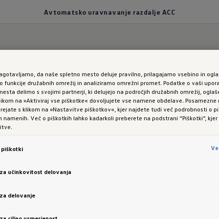
Avtomatsko uravnavanje razdalje ACC
zagotavljamo, da naše spletno mesto deluje pravilno, prilagajamo vsebino in ogla
 omejitve hitrosti.
funkcije družabnih omrežij in analiziramo omrežni promet. Podatke o vaši upor
esta delimo s svojimi partnerji, ki delujejo na področjih družabnih omrežij, oglaš
 klikom na »Aktiviraj vse piškotke« dovoljujete vse namene obdelave. Posamezn
3 GTX:
Avtomatsko
 urejate s klikom na »Nastavitve piškotkov«, kjer najdete tudi več podrobnosti o pi
namenih. Več o piškotkih lahko kadarkoli preberete na podstrani “Piškotki”, kjer
itve.
nje razdalje ACC
Ve
piškotki
 za učinkovitost delovanja
Avtomatsko uravnavanje razdalje ACC prikazano na
 za delovanje
primeru vozila ID.5.
 za ciljno usmerjenost