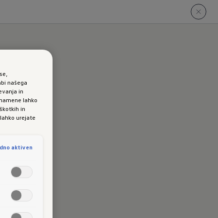
se,
abi našega
evanja in
e namene lahko
škotkih in
 lahko urejate
dno aktiven