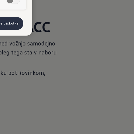
alje ACC
se piškotke
med vožnjo samodejno
oleg tega sta v naboru
eku poti (ovinkom,