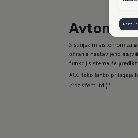
Avtomatsk
Nastavi
S serijskim sistemom za
a
ohranja nastavljeno
najviš
funkcij sistema še
predik
ACC tako lahko prilagaja 
krožiščem itd.).
1