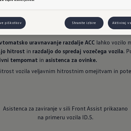
o uravnavanje razd
tve piškotkov
Shranite izbire
Aktiviraj v
vtomatsko uravnavanje razdalje ACC
lahko vozilo 
jo hitrost
in
razdaljo do
spredaj vozečega vozila
. P
tivni tempomat
in
asistenca za ovinke.
hitrost vozila veljavnim hitrostnim omejitvam in pot
Asistenca za zaviranje v sili Front Assist prikazano
na primeru vozila ID.5.