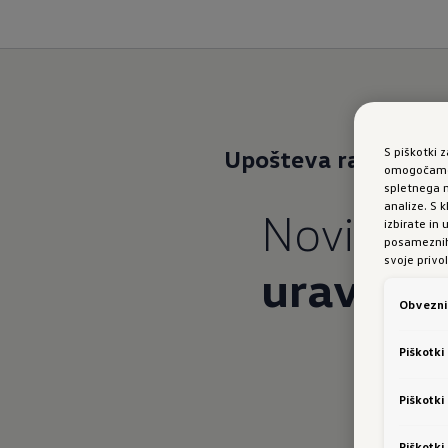
S piškotki 
Upošteva razdaljo
in
omogočamo 
spletnega m
analize. S
Novi ID.
izbirate in
posameznih 
svoje privol
uravnava
Obvezni 
Piškotki
Piškotki
Piškotki