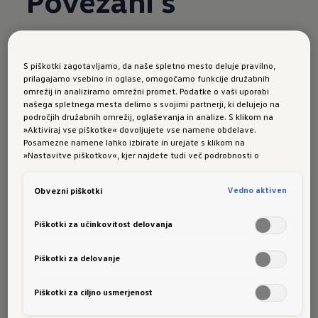
Povezani s
svetom
S piškotki zagotavljamo, da naše spletno mesto deluje pravilno,
prilagajamo vsebino in oglase, omogočamo funkcije družabnih
Volkswagnove digitalne storitve vam
omrežij in analiziramo omrežni promet. Podatke o vaši uporabi
našega spletnega mesta delimo s svojimi partnerji, ki delujejo na
omogočajo dostop do najrazličnejših možnosti,
področjih družabnih omrežij, oglaševanja in analize. S klikom na
ki olajšajo vaš vsakdan.
»Aktiviraj vse piškotke« dovoljujete vse namene obdelave.
Posamezne namene lahko izbirate in urejate s klikom na
Vse (5)
»Nastavitve piškotkov«, kjer najdete tudi več podrobnosti o
piškotkih in posameznih namenih. Več o piškotkih lahko kadarkoli
preberete na podstrani “Piškotki”, kjer lahko urejate svoje privolitve.
Več o storitvah
VW Connect
in
VW
Vedno aktiven
Obvezni piškotki
Connect Plus
Piškotki za učinkovitost delovanja
Piškotki za delovanje
Piškotki za ciljno usmerjenost