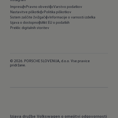
Impresum
Pravno obvestilo
Varstvo podatkov
Nastavitve piškotkov
Politika piškotkov
Sistem zaščite žvižgačev
Informacije o varnosti izdelka
Izjava o dostopnosti
Akt EU o podatkih
Preklic digitalnih storitev
© 2026. PORSCHE SLOVENIJA, d.o.o. Vse pravice
pridržane.
Izjava družbe Volkswagen o omejitvi odgovornosti