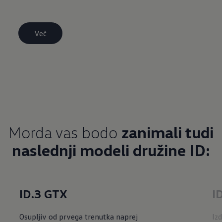
Več
Morda vas bodo
zanimali tudi
naslednji modeli družine ID:
ID.3 GTX
I
Osupljiv od prvega trenutka naprej
Izd