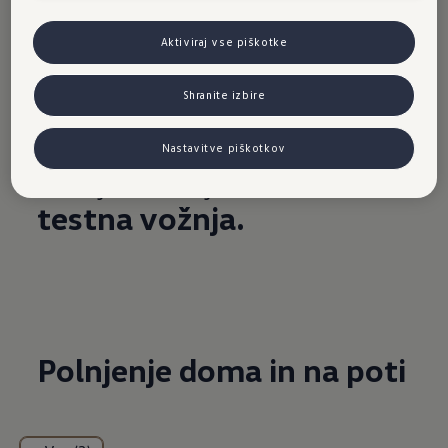
Aktiviraj vse piškotke
Shranite izbire
Nastavitve piškotkov
Takoj dobavljiva
vozila
in
testna vožnja.
Polnjenje doma in na poti