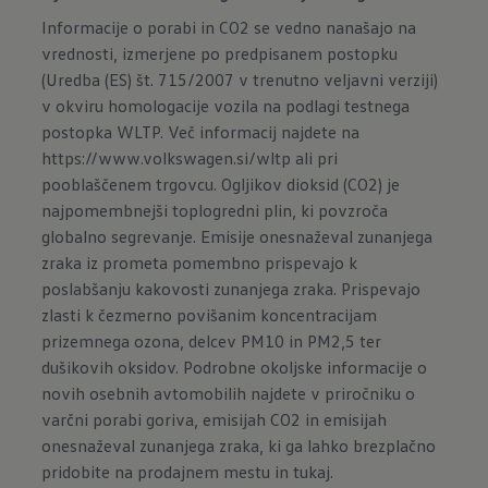
Informacije o porabi in CO2 se vedno nanašajo na
vrednosti, izmerjene po predpisanem postopku
(Uredba (ES) št. 715/2007 v trenutno veljavni verziji)
v okviru homologacije vozila na podlagi testnega
postopka WLTP. Več informacij najdete na
https://www.volkswagen.si/wltp
ali pri
pooblaščenem trgovcu. Ogljikov dioksid (CO2) je
najpomembnejši toplogredni plin, ki povzroča
globalno segrevanje. Emisije onesnaževal zunanjega
zraka iz prometa pomembno prispevajo k
poslabšanju kakovosti zunanjega zraka. Prispevajo
zlasti k čezmerno povišanim koncentracijam
prizemnega ozona, delcev PM10 in PM2,5 ter
dušikovih oksidov. Podrobne okoljske informacije o
novih osebnih avtomobilih najdete v priročniku o
varčni porabi goriva, emisijah CO2 in emisijah
onesnaževal zunanjega zraka, ki ga lahko brezplačno
pridobite na prodajnem mestu in
tukaj
.