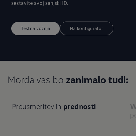
sestavite svoj sanjski ID.
Testna vožnja
Na konfigurator
Morda vas bo
zanimalo tudi:
Preusmeritev in
prednosti
W
p