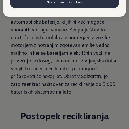
Nastavitve piškotkov
odstotkov dragocenih surovin. Še ena posebnost
tega obrata: tu bodo reciklirali samo
avtomobilske baterije, ki jih ni več mogoče
uporabiti v druge namene. Ker pa je število
električnih avtomobilov v primerjavi z vozili z
motorjem z notranjim zgorevanjem še vedno
majhno in ker se baterijam električnih vozil ne
povečuje le doseg, temveč tudi življenjska doba,
večjih količin vrnjenih baterij ni mogoče
pričakovati še nekaj let. Obrat v Salzgittru je
zato zaenkrat načrtovan za recikliranje do 3.600
baterijskih sistemov na leto.
Postopek recikliranja