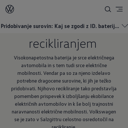
Pridobivanje
surovin
z
Pridobivanje surovin: Kaj se zgodi z ID. baterijo?
recikliranjem
Visokonapetostna baterija je srce električnega
avtomobila in s tem tudi srce električne
mobilnosti. Vendar pa so za njeno izdelavo
potrebne dragocene surovine, ki jih je težko
pridobivati. Njihovo recikliranje tako predstavlja
pomemben prispevek k izboljšanju ekobilance
električnih avtomobilov in k še bolj trajnostni
naravnanosti električne mobilnosti. Volkswagen
se je zato v Salzgittru celostno osredotočil na
recikliranje.