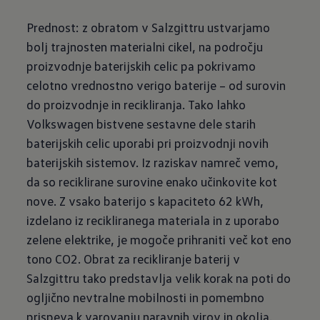
Prednost: z obratom v Salzgittru ustvarjamo
bolj trajnosten materialni cikel, na področju
proizvodnje baterijskih celic pa pokrivamo
celotno vrednostno verigo baterije – od surovin
do proizvodnje in recikliranja. Tako lahko
Volkswagen bistvene sestavne dele starih
baterijskih celic uporabi pri proizvodnji novih
baterijskih sistemov. Iz raziskav namreč vemo,
da so reciklirane surovine enako učinkovite kot
nove. Z vsako baterijo s kapaciteto 62 kWh,
izdelano iz recikliranega materiala in z uporabo
zelene elektrike, je mogoče prihraniti več kot eno
tono CO2. Obrat za recikliranje baterij v
Salzgittru tako predstavlja velik korak na poti do
ogljično nevtralne mobilnosti in pomembno
prispeva k varovanju naravnih virov in okolja.