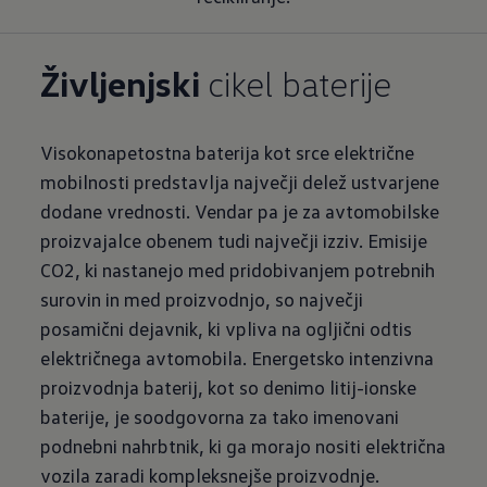
Življenjski
cikel baterije
Visokonapetostna baterija kot srce električne
mobilnosti predstavlja največji delež ustvarjene
dodane vrednosti. Vendar pa je za avtomobilske
proizvajalce obenem tudi največji izziv. Emisije
CO2, ki nastanejo med pridobivanjem potrebnih
surovin in med proizvodnjo, so največji
posamični dejavnik, ki vpliva na ogljični odtis
električnega avtomobila. Energetsko intenzivna
proizvodnja baterij, kot so denimo litij-ionske
baterije, je soodgovorna za tako imenovani
podnebni nahrbtnik, ki ga morajo nositi električna
vozila zaradi kompleksnejše proizvodnje.