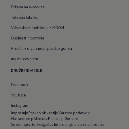
Prijava na e-novice
Tehnični leksikon
Vrhunska e-mobilnost / MOON
Duplikati in potrdila
Priročnik o varčnosti porabe goriva
myVolkswagen
DRUŽBENI MEDIJI
Facebook
YouTube
Instagram
Impresum
Pravno obvestilo
Varstvo podatkov
Nastavitve piškotkov
Politika piškotkov
Sistem zaščite žvižgačev
Informacije o varnosti izdelka