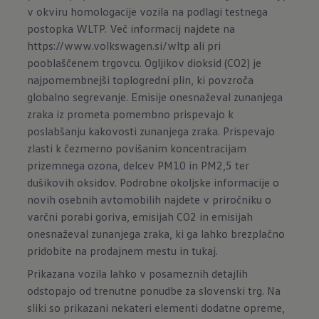
v okviru homologacije vozila na podlagi testnega
postopka WLTP. Več informacij najdete na
https://www.volkswagen.si/wltp
ali pri
pooblaščenem trgovcu. Ogljikov dioksid (CO2) je
najpomembnejši toplogredni plin, ki povzroča
globalno segrevanje. Emisije onesnaževal zunanjega
zraka iz prometa pomembno prispevajo k
poslabšanju kakovosti zunanjega zraka. Prispevajo
zlasti k čezmerno povišanim koncentracijam
prizemnega ozona, delcev PM10 in PM2,5 ter
dušikovih oksidov. Podrobne okoljske informacije o
novih osebnih avtomobilih najdete v priročniku o
varčni porabi goriva, emisijah CO2 in emisijah
onesnaževal zunanjega zraka, ki ga lahko brezplačno
pridobite na prodajnem mestu in
tukaj
.
Prikazana vozila lahko v posameznih detajlih
odstopajo od trenutne ponudbe za slovenski trg. Na
sliki so prikazani nekateri elementi dodatne opreme,