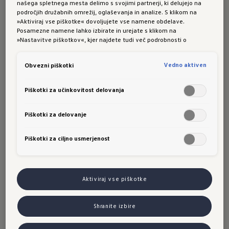
desetimi leti začel razvijati trajnostni sistem
našega spletnega mesta delimo s svojimi partnerji, ki delujejo na
področjih družabnih omrežij, oglaševanja in analize. S klikom na
recikliranja baterij. Tako v prihodnosti želimo
»Aktiviraj vse piškotke« dovoljujete vse namene obdelave.
potrebe po hranilnikih energije v vse večji meri
Posamezne namene lahko izbirate in urejate s klikom na
»Nastavitve piškotkov«, kjer najdete tudi več podrobnosti o
pokrivati z nadaljnjo uporabo starejših, a še
piškotkih in posameznih namenih. Več o piškotkih lahko kadarkoli
vedno brezhibnih baterij v tako imenovanem
preberete na podstrani “Piškotki”, kjer lahko urejate svoje privolitve.
Vedno aktiven
Obvezni piškotki
"drugem življenju" – na primer v prilagodljivih
stebričkih za hitro polnjenje – ali z neposrednim
Piškotki za učinkovitost delovanja
recikliranjem surovin, ki jih vsebujejo baterije.
Piškotki za delovanje
Recikliranje surovin
pri
Piškotki za ciljno usmerjenost
Volkswagnu v Salzgittru
Aktiviraj vse piškotke
V začetku leta 2021 je Volkswagen v Salzgittru
odprl prvi obrat za nadaljnji razvoj lastnega
Shranite izbire
inovativnega postopka recikliranja, s katerim bi
bilo mogoče predelati in reciklirati več kot 90