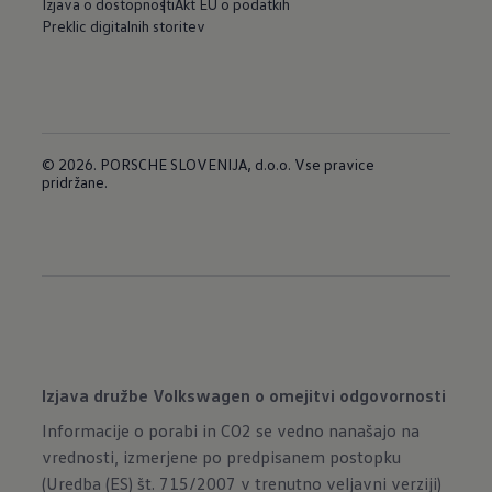
Izjava o dostopnosti
Akt EU o podatkih
Preklic digitalnih storitev
© 2026. PORSCHE SLOVENIJA, d.o.o. Vse pravice
pridržane.
Izjava družbe Volkswagen o omejitvi odgovornosti
Informacije o porabi in CO2 se vedno nanašajo na
vrednosti, izmerjene po predpisanem postopku
(Uredba (ES) št. 715/2007 v trenutno veljavni verziji)