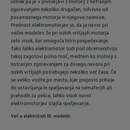
učinek pa je v primerjavi z motorji z notranjim
zgorevanjem nekoliko drugačen, odvisno od
posameznega motorja in njegove zasnove.
Prednost elektromotorjev je, da je navor pri
večini modelov že pri nizkih vrtljajih motorja
zelo visok, kar omogoča hitro pospeševanje.
Tako lahko elektromotor tudi pod obremenitvijo
takoj zagotovi polno moč, medtem ko motorji z
notranjim zgorevanjem za dosego navora pri
nizkih vrtljajih potrebujejo nekoliko več časa. Če
se veliko vozite po mestu, kjer pogosto prihaja
do ustavljanja in speljevanja na semaforjih ali
prehodih za pešce, lahko visok navor
elektromotorjev olajša speljevanje.
Več o električnih ID. modelih