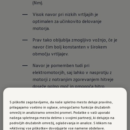
(Nm). 
Visok navor pri nizkih vrtljajih je 
optimalen za učinkovito delovanje 
motorja. 
Prav tako obljublja zmogljivo vožnjo, če je 
navor čim bolj konstanten v širokem 
območju vrtljajev. 
Navor je pomemben tudi pri 
elektromotorjih, saj lahko v nasprotju z 
motorji z notranjim zgorevanjem hitreje 
doseže polno moč in omogoča hitro 
speljevanje.
S piškotki zagotavljamo, da naše spletno mesto deluje pravilno,
prilagajamo vsebino in oglase, omogočamo funkcije družabnih
Kaj je navor?
omrežij in analiziramo omrežni promet. Podatke o vaši uporabi
našega spletnega mesta delimo s svojimi partnerji, ki delujejo na
področjih družabnih omrežij, oglaševanja in analize. S klikom na
»Aktiviraj vse piškotke« dovoljujete vse namene obdelave.
Navor opisuje silo, ki prek ročice deluje na