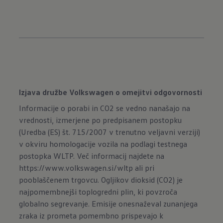
Izjava družbe Volkswagen o omejitvi odgovornosti
Informacije o porabi in CO2 se vedno nanašajo na
vrednosti, izmerjene po predpisanem postopku
(Uredba (ES) št. 715/2007 v trenutno veljavni verziji)
v okviru homologacije vozila na podlagi testnega
postopka WLTP. Več informacij najdete na
https://www.volkswagen.si/wltp
ali pri
pooblaščenem trgovcu. Ogljikov dioksid (CO2) je
najpomembnejši toplogredni plin, ki povzroča
globalno segrevanje. Emisije onesnaževal zunanjega
zraka iz prometa pomembno prispevajo k