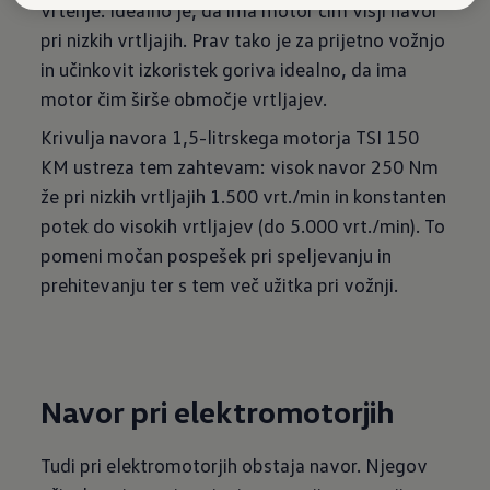
vrtenje. Idealno je, da ima motor čim višji navor
pri nizkih vrtljajih. Prav tako je za prijetno vožnjo
in učinkovit izkoristek goriva idealno, da ima
motor čim širše območje vrtljajev.
Krivulja navora 1,5-litrskega motorja TSI 150
KM ustreza tem zahtevam: visok navor 250 Nm
že pri nizkih vrtljajih 1.500 vrt./min in konstanten
potek do visokih vrtljajev (do 5.000 vrt./min). To
pomeni močan pospešek pri speljevanju in
prehitevanju ter s tem več užitka pri vožnji.
Navor pri elektromotorjih
Tudi pri elektromotorjih obstaja navor. Njegov