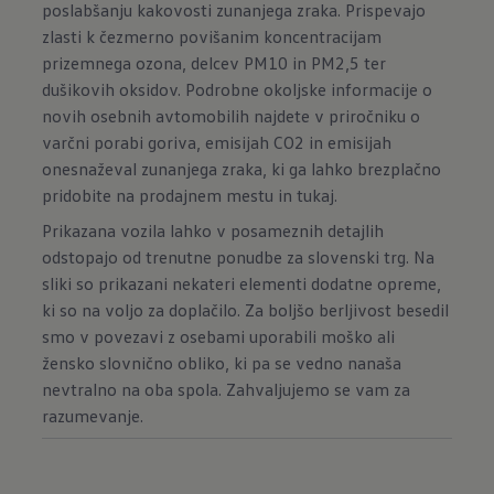
poslabšanju kakovosti zunanjega zraka. Prispevajo
zlasti k čezmerno povišanim koncentracijam
prizemnega ozona, delcev PM10 in PM2,5 ter
dušikovih oksidov. Podrobne okoljske informacije o
novih osebnih avtomobilih najdete v priročniku o
varčni porabi goriva, emisijah CO2 in emisijah
onesnaževal zunanjega zraka, ki ga lahko brezplačno
pridobite na prodajnem mestu in
tukaj
.
Prikazana vozila lahko v posameznih detajlih
odstopajo od trenutne ponudbe za slovenski trg. Na
sliki so prikazani nekateri elementi dodatne opreme,
ki so na voljo za doplačilo. Za boljšo berljivost besedil
smo v povezavi z osebami uporabili moško ali
žensko slovnično obliko, ki pa se vedno nanaša
nevtralno na oba spola. Zahvaljujemo se vam za
razumevanje.