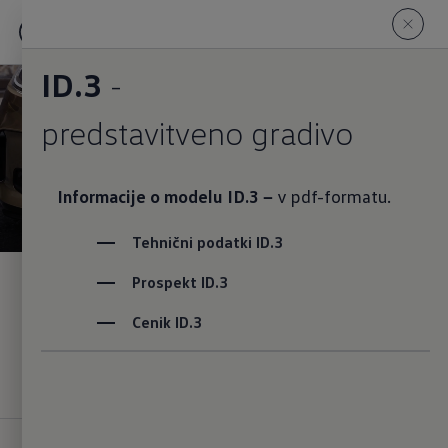
ID.3
-
predstavitveno gradivo
Informacije o modelu ID.3 −
v pdf-formatu.
Tehnični podatki ID.3
ID.3
Prospekt ID.3
Cenik ID.3
Vozila na zalogi
Na model ID.3 GTX