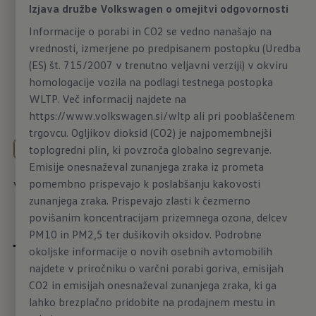
Za polno življenje.
Izjava družbe Volkswagen o omejitvi odgovornosti
Popolnoma električen.
Informacije o porabi in CO2 se vedno nanašajo na
vrednosti, izmerjene po predpisanem postopku (Uredba
Kompakten, prostoren,
(ES) št. 715/2007 v trenutno veljavni verziji) v okviru
homologacije vozila na podlagi testnega postopka
okreten. Spoznajte ID.3!
WLTP. Več informacij najdete na
https://www.volkswagen.si/wltp
ali pri pooblaščenem
trgovcu. Ogljikov dioksid (CO2) je najpomembnejši
Vse (13)
Glavne posebnosti (4)
Tehnologija (2)
toplogredni plin, ki povzroča globalno segrevanje.
Emisije onesnaževal zunanjega zraka iz prometa
Več o
zunanjosti
pomembno prispevajo k poslabšanju kakovosti
zunanjega zraka. Prispevajo zlasti k čezmerno
povišanim koncentracijam prizemnega ozona, delcev
PM10 in PM2,5 ter dušikovih oksidov. Podrobne
okoljske informacije o novih osebnih avtomobilih
najdete v priročniku o varčni porabi goriva, emisijah
Povezani s
CO2 in emisijah onesnaževal zunanjega zraka, ki ga
lahko brezplačno pridobite na prodajnem mestu in