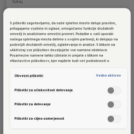
tukaj
.
svetom
Prikazana vozila lahko v posameznih detajlih odstopajo
od trenutne ponudbe za slovenski trg. Na sliki so
S piškotki zagotavljamo, da naše spletno mesto deluje pravilno,
prikazani nekateri elementi dodatne opreme, ki so na
Volkswagnove digitalne storitve vam
prilagajamo vsebino in oglase, omogočamo funkcije družabnih
voljo za doplačilo. Za boljšo berljivost besedil smo v
omrežij in analiziramo omrežni promet. Podatke o vaši uporabi
omogočajo dostop do najrazličnejših možnosti,
našega spletnega mesta delimo s svojimi partnerji, ki delujejo na
povezavi z osebami uporabili moško ali žensko
ki olajšajo vaš vsakdan.
področjih družabnih omrežij, oglaševanja in analize. S klikom na
slovnično obliko, ki pa se vedno nanaša nevtralno na
»Aktiviraj vse piškotke« dovoljujete vse namene obdelave.
oba spola. Zahvaljujemo se vam za razumevanje.
Posamezne namene lahko izbirate in urejate s klikom na
Vse (5)
»Nastavitve piškotkov«, kjer najdete tudi več podrobnosti o
piškotkih in posameznih namenih. Več o piškotkih lahko kadarkoli
preberete na podstrani “Piškotki”, kjer lahko urejate svoje privolitve.
Več o storitvah
VW Connect
in
VW
ID.3
:
Vedno aktiven
Obvezni piškotki
Connect Plus
Poraba energije: 14,5 - 20,4 kWh/100 km.
Emisije CO₂: 0 g/km.
Simbolna slika. 08/2026.
Piškotki za učinkovitost delovanja
Piškotki za delovanje
Piškotki za ciljno usmerjenost