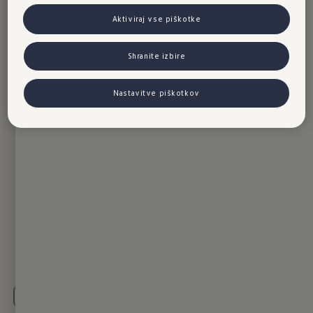
Aktiviraj vse piškotke
Shranite izbire
Nastavitve piškotkov
Takoj dobavljiva
vozila
in
testna vožnja.
Polnjenje doma in na poti
Vse (3)