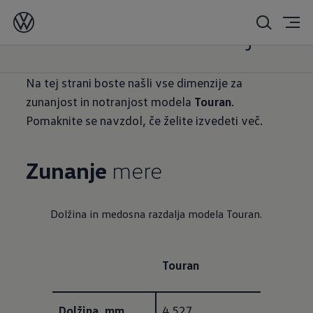
Touran
dimenzije
Na tej strani boste našli vse dimenzije za
zunanjost in notranjost modela
Touran
.
Pomaknite se navzdol, če želite izvedeti več.
Zunanje
mere
Dolžina in medosna razdalja modela Touran.
Touran
Dolžina, mm
4.527