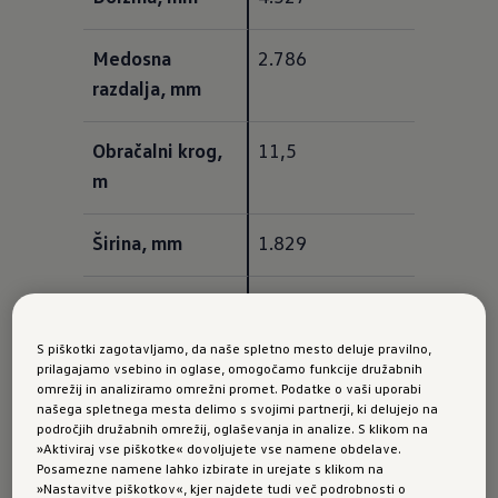
Medosna 
2.786
razdalja, mm
Obračalni krog, 
11,5
m
Širina, mm
1.829
Širina vklj. z 
2.087
zunanjima 
S piškotki zagotavljamo, da naše spletno mesto deluje pravilno,
ogledaloma, mm
prilagajamo vsebino in oglase, omogočamo funkcije družabnih
omrežij in analiziramo omrežni promet. Podatke o vaši uporabi
našega spletnega mesta delimo s svojimi partnerji, ki delujejo na
Višina, mm
1.674 (7-sedežev 
področjih družabnih omrežij, oglaševanja in analize. S klikom na
»Aktiviraj vse piškotke« dovoljujete vse namene obdelave.
- 1.658)
Posamezne namene lahko izbirate in urejate s klikom na
»Nastavitve piškotkov«, kjer najdete tudi več podrobnosti o