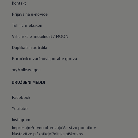
Kontakt
Prijava na e-novice
Tehnični leksikon
Vrhunska e-mobilnost / MOON
Duplikati in potrdila
Priročnik o varčnosti porabe goriva
myVolkswagen
DRUŽBENI MEDIJI
Facebook
YouTube
Instagram
Impresum
Pravno obvestilo
Varstvo podatkov
Nastavitve piškotkov
Politika piškotkov