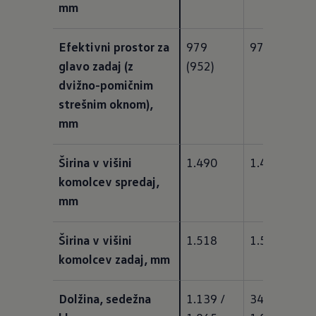
mm
Efektivni prostor za 
979 
979 (952)
glavo zadaj (z 
(952)
dvižno-pomičnim 
strešnim oknom), 
mm
Širina v višini 
1.490
1.490
komolcev spredaj, 
mm
Širina v višini 
1.518
1.518
komolcev zadaj, mm
Dolžina, sedežna 
1.139 / 
344 / 