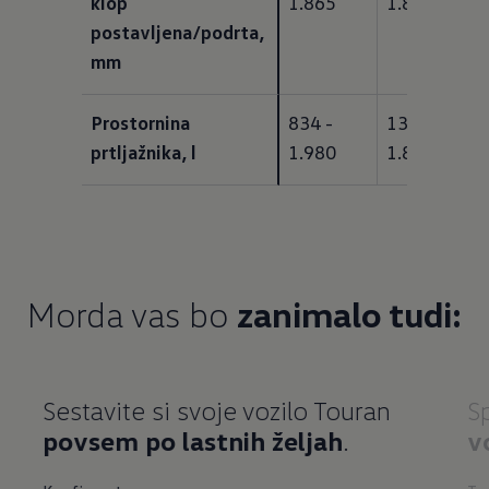
klop 
1.865
1.892
postavljena/podrta, 
mm
Prostornina 
834 - 
137 - 
prtljažnika, l
1.980
1.857
Morda vas bo
zanimalo tudi:
Sestavite si svoje vozilo Touran
S
povsem po lastnih željah
.
v