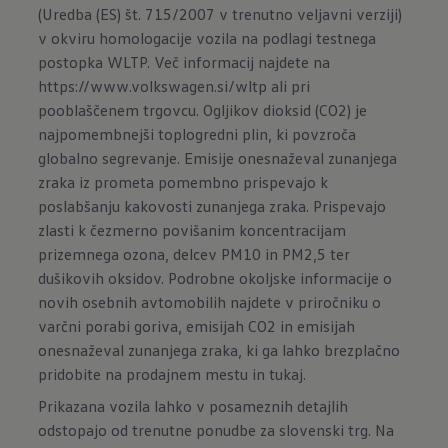
(Uredba (ES) št. 715/2007 v trenutno veljavni verziji)
v okviru homologacije vozila na podlagi testnega
postopka WLTP. Več informacij najdete na
https://www.volkswagen.si/wltp
ali pri
pooblaščenem trgovcu. Ogljikov dioksid (CO2) je
najpomembnejši toplogredni plin, ki povzroča
globalno segrevanje. Emisije onesnaževal zunanjega
zraka iz prometa pomembno prispevajo k
poslabšanju kakovosti zunanjega zraka. Prispevajo
zlasti k čezmerno povišanim koncentracijam
prizemnega ozona, delcev PM10 in PM2,5 ter
dušikovih oksidov. Podrobne okoljske informacije o
novih osebnih avtomobilih najdete v priročniku o
varčni porabi goriva, emisijah CO2 in emisijah
onesnaževal zunanjega zraka, ki ga lahko brezplačno
pridobite na prodajnem mestu in
tukaj
.
Prikazana vozila lahko v posameznih detajlih
odstopajo od trenutne ponudbe za slovenski trg. Na