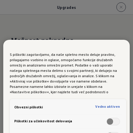
Upgrades
Možnost naknadne
individualizacije
S piškotki zagotavljamo, da naše spletno mesto deluje pravilno,
prilagajamo vsebino in oglase, omogočamo funkcije družabnih
ID.7 Tourer:
funkcije
omrežij in analiziramo omrežni promet. Podatke o vaši uporabi
našega spletnega mesta delimo s svojimi partnerji, ki delujejo na
Upgrades
področjih družabnih omrežij, oglaševanja in analize. S klikom na
»Aktiviraj vse piškotke« dovoljujete vse namene obdelave.
Posamezne namene lahko izbirate in urejate s klikom na
»Nastavitve piškotkov«, kjer najdete tudi več podrobnosti o
piškotkih in posameznih namenih. Več o piškotkih lahko kadarkoli
Opremo svojega Volkswagna lahko razširite tudi
preberete na podstrani “Piškotki”, kjer lahko urejate svoje privolitve.
še po nakupu vozila. Veliko koristnih
funkcij
Vedno aktiven
Obvezni piškotki
lahko prilagodljivo
aktivirate
naknadno.
1
Piškotki za učinkovitost delovanja
Dejansko razpoložljivo ponudbo si lahko