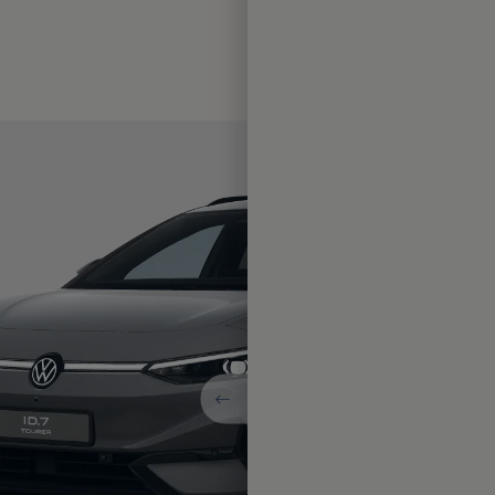
GTX
Na ko