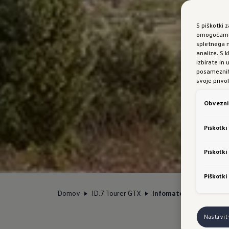
S piškotki 
omogočamo 
spletnega m
analize. S
izbirate in
posameznih 
svoje privol
Obvezni 
Piškotki
Piškotki
Piškotki
Domov
ID.7 Tourer GTX
Infomaterial
Nastavi