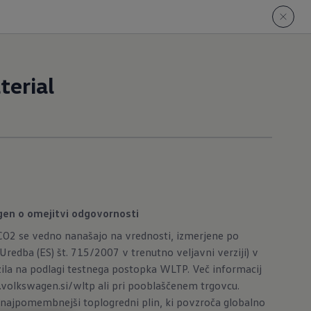
terial
gen o omejitvi odgovornosti
 CO2 se vedno nanašajo na vrednosti, izmerjene po
redba (ES) št. 715/2007 v trenutno veljavni verziji) v
ila na podlagi testnega postopka WLTP. Več informacij
volkswagen.si/wltp
ali pri pooblaščenem trgovcu.
e najpomembnejši toplogredni plin, ki povzroča globalno