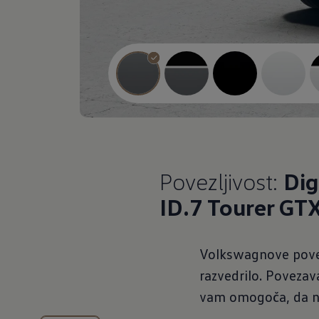
Povezljivost:
Dig
ID.7 Tourer GT
Volkswagnove povez
razvedrilo. Poveza
vam omogoča, da na 