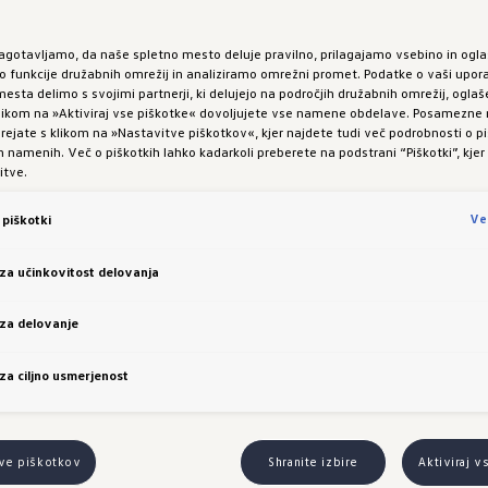
segrevanje. Emisije on
prispevajo k poslabšanju
zagotavljamo, da naše spletno mesto deluje pravilno, prilagajamo vsebino in ogla
čezmerno povišanim kon
funkcije družabnih omrežij in analiziramo omrežni promet. Podatke o vaši upor
ter dušikovih oksidov. 
esta delimo s svojimi partnerji, ki delujejo na področjih družabnih omrežij, oglaš
 klikom na »Aktiviraj vse piškotke« dovoljujete vse namene obdelave. Posamezn
avtomobilih najdete v pr
 urejate s klikom na »Nastavitve piškotkov«, kjer najdete tudi več podrobnosti o pi
emisijah onesnaževal zu
namenih. Več o piškotkih lahko kadarkoli preberete na podstrani “Piškotki”, kjer
prodajnem mestu in
tuk
itve.
Prikazana vozila lahko 
Ve
piškotki
slovenski trg. Na sliki 
voljo za doplačilo. Za b
 za učinkovitost delovanja
uporabili moško ali žen
oba spola. Zahvaljujem
 za delovanje
 za ciljno usmerjenost
ID.7 Tourer
:
Poraba energije: 16,6 - 20
tve piškotkov
Shranite izbire
Aktiviraj v