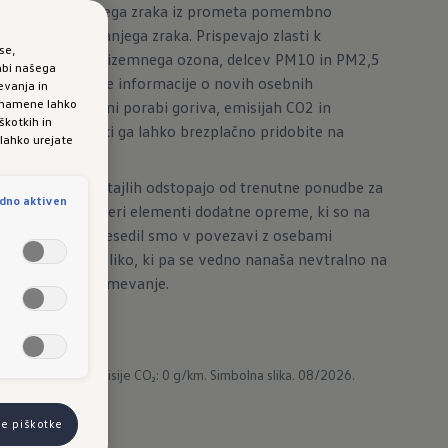
esnaževal zunanjega zraka iz prometa pomembno
 kakovosti zunanjega zraka. Prispevajo zlasti k
se,
centracijam prizemnega ozona, delcev PM10 in PM2,5
abi našega
Podrobne okoljske informacije o novih osebnih
evanja in
e namene lahko
iročniku o varčni porabi goriva, emisijah CO2 in
škotkih in
nanjega zraka, ki ga lahko brezplačno pridobite na
 lahko urejate
aj
.
v posameznih detajlih odstopajo od trenutne ponudbe za
dno aktiven
so prikazani nekateri elementi dodatne opreme, ki so na
oljšo berljivost besedil smo v povezavi z osebami
sko slovnično obliko, ki pa se vedno nanaša nevtralno na
o se vam za razumevanje.
,9 kWh/100 km.
Emisije CO₂: 0 g/km.
Simbolna slika. 08/2026.
se piškotke