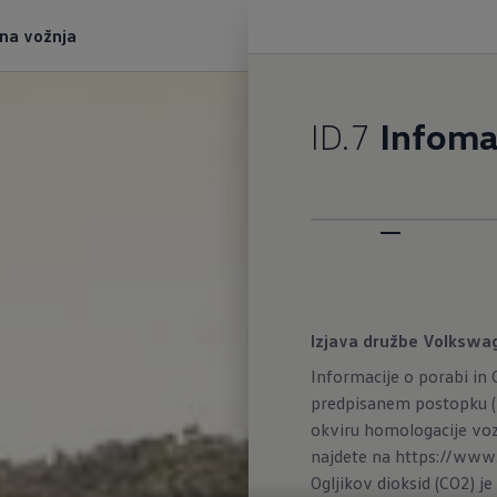
tna vožnja
ID.7
Infoma
Izjava družbe Volkswa
Informacije o porabi in
predpisanem postopku (U
okviru homologacije voz
najdete na
https://www.
Ogljikov dioksid (CO2) j