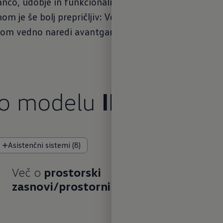
anco, udobje in funkcionalnost. Popolnoma električn
om je še bolj prepričljiv: Volkswagnov model z dina
om vedno naredi avantgardno-športen vtis - kjerkol
 o modelu
ID.7 GTX T
Asistenčni sistemi (8)
Več o
prostorski
zasnovi/prostornini prtljažnika