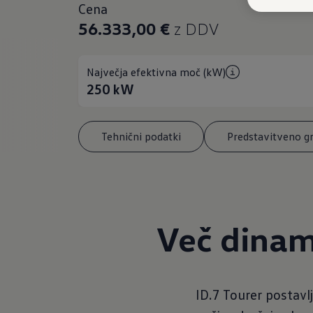
Cena
56.333,00 €
z DDV
Največja efektivna moč (kW)
250
kW
Tehnični podatki
Predstavitveno g
Več dinam
ID.7 Tourer postavl