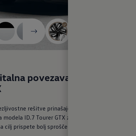
italna povezava z vašim mode
X
ljivostne rešitve prinašajo več udobja in dodatne m
va modela ID.7 Tourer GTX z internetom in vašim p
cilj prispete bolj sproščeni - le voziti morate še ve