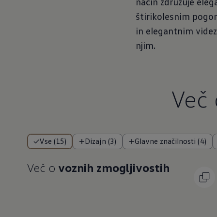
način združuje eleg
štirikolesnim pogon
in elegantnim videz
njim.
Več
Vse (15)
Dizajn (3)
Glavne značilnosti (4)
Več o
voznih zmogljivostih