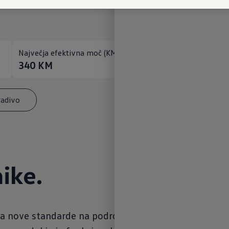
Največja efektivna moč (KM)
Poraba
340
KM
16,6 
radivo
ike.
ja nove standarde na področju elektromobilnosti ter