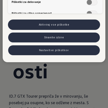
GTX:
Piškotki za delovanje
Piškotki za ciljno usmerjenost
Vozne
Aktiviraj vse piškotke
zmogljiv
Shranite izbire
Nastavitve piškotkov
osti
ID.7 GTX Tourer prepriča že v mirovanju, še
posebej pa osupne, ko se odžene z mesta. S