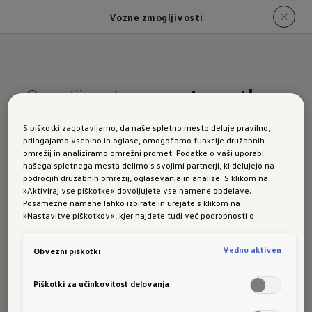
Vozne zmogljivosti
Osupljiv od
prvega trenutka
naprej.
S piškotki zagotavljamo, da naše spletno mesto deluje pravilno,
prilagajamo vsebino in oglase, omogočamo funkcije družabnih
ID.7
omrežij in analiziramo omrežni promet. Podatke o vaši uporabi
našega spletnega mesta delimo s svojimi partnerji, ki delujejo na
področjih družabnih omrežij, oglaševanja in analize. S klikom na
»Aktiviraj vse piškotke« dovoljujete vse namene obdelave.
Posamezne namene lahko izbirate in urejate s klikom na
»Nastavitve piškotkov«, kjer najdete tudi več podrobnosti o
Tourer
piškotkih in posameznih namenih. Več o piškotkih lahko kadarkoli
preberete na podstrani “Piškotki”, kjer lahko urejate svoje privolitve.
Vedno aktiven
Obvezni piškotki
Piškotki za učinkovitost delovanja