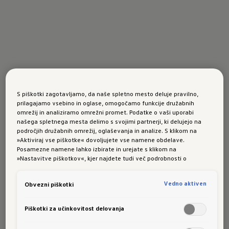
S piškotki zagotavljamo, da naše spletno mesto deluje pravilno,
prilagajamo vsebino in oglase, omogočamo funkcije družabnih
omrežij in analiziramo omrežni promet. Podatke o vaši uporabi
našega spletnega mesta delimo s svojimi partnerji, ki delujejo na
področjih družabnih omrežij, oglaševanja in analize. S klikom na
»Aktiviraj vse piškotke« dovoljujete vse namene obdelave.
Posamezne namene lahko izbirate in urejate s klikom na
»Nastavitve piškotkov«, kjer najdete tudi več podrobnosti o
piškotkih in posameznih namenih. Več o piškotkih lahko kadarkoli
preberete na podstrani “Piškotki”, kjer lahko urejate svoje privolitve.
Vedno aktiven
Obvezni piškotki
Piškotki za učinkovitost delovanja