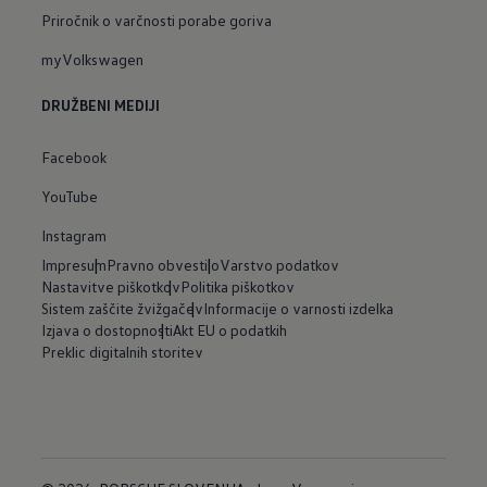
Priročnik o varčnosti porabe goriva
myVolkswagen
DRUŽBENI MEDIJI
Facebook
YouTube
Instagram
Impresum
Pravno obvestilo
Varstvo podatkov
Nastavitve piškotkov
Politika piškotkov
Sistem zaščite žvižgačev
Informacije o varnosti izdelka
Izjava o dostopnosti
Akt EU o podatkih
Preklic digitalnih storitev