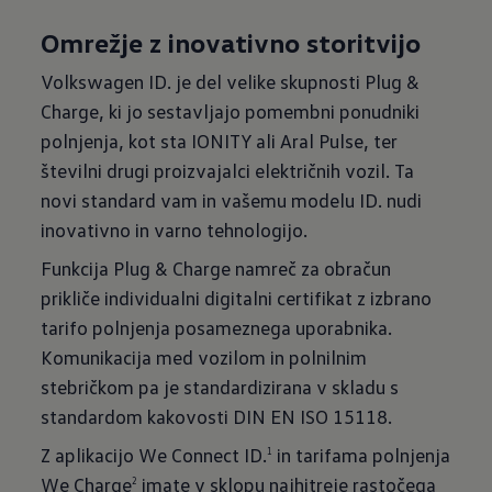
Omrežje z inovativno storitvijo
Volkswagen ID. je del velike skupnosti Plug &
Charge, ki jo sestavljajo pomembni ponudniki
polnjenja, kot sta IONITY ali Aral Pulse, ter
številni drugi proizvajalci električnih vozil. Ta
novi standard vam in vašemu modelu ID. nudi
inovativno in varno tehnologijo.
Funkcija Plug & Charge namreč za obračun
prikliče individualni digitalni certifikat z izbrano
tarifo polnjenja posameznega uporabnika.
Komunikacija med vozilom in polnilnim
stebričkom pa je standardizirana v skladu s
standardom kakovosti DIN EN ISO 15118.
Z aplikacijo We Connect ID.
in tarifama polnjenja
1
We Charge
imate v sklopu najhitreje rastočega
2