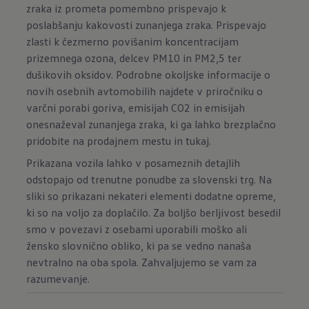
zraka iz prometa pomembno prispevajo k
poslabšanju kakovosti zunanjega zraka. Prispevajo
zlasti k čezmerno povišanim koncentracijam
prizemnega ozona, delcev PM10 in PM2,5 ter
dušikovih oksidov. Podrobne okoljske informacije o
novih osebnih avtomobilih najdete v priročniku o
varčni porabi goriva, emisijah CO2 in emisijah
onesnaževal zunanjega zraka, ki ga lahko brezplačno
pridobite na prodajnem mestu in
tukaj
.
Prikazana vozila lahko v posameznih detajlih
odstopajo od trenutne ponudbe za slovenski trg. Na
sliki so prikazani nekateri elementi dodatne opreme,
ki so na voljo za doplačilo. Za boljšo berljivost besedil
smo v povezavi z osebami uporabili moško ali
žensko slovnično obliko, ki pa se vedno nanaša
nevtralno na oba spola. Zahvaljujemo se vam za
razumevanje.