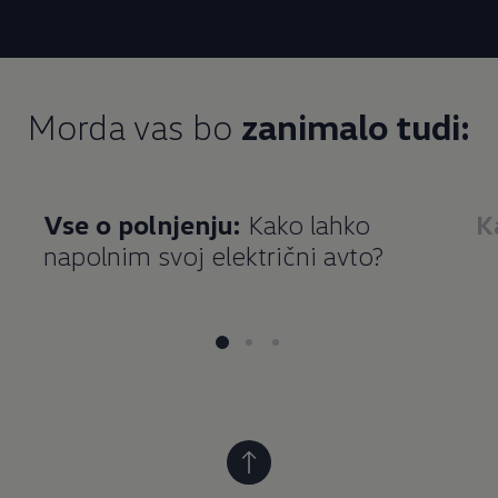
Morda vas bo
zanimalo tudi:
Vse o polnjenju:
Kako lahko
K
napolnim svoj električni avto?