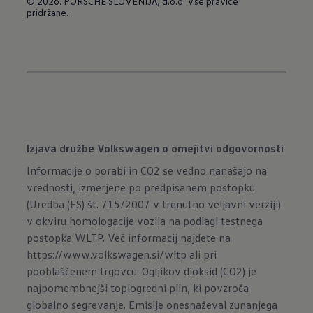
© 2026. PORSCHE SLOVENIJA, d.o.o. Vse pravice
pridržane.
Izjava družbe Volkswagen o omejitvi odgovornosti
Informacije o porabi in CO2 se vedno nanašajo na
vrednosti, izmerjene po predpisanem postopku
(Uredba (ES) št. 715/2007 v trenutno veljavni verziji)
v okviru homologacije vozila na podlagi testnega
postopka WLTP. Več informacij najdete na
https://www.volkswagen.si/wltp
ali pri
pooblaščenem trgovcu. Ogljikov dioksid (CO2) je
najpomembnejši toplogredni plin, ki povzroča
globalno segrevanje. Emisije onesnaževal zunanjega