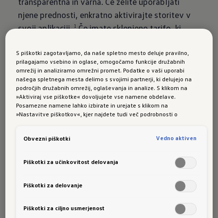
transparentna in varna. Če želite uporabljati
njene prednosti, enkratno aktivirajte storitev v
svoji aplikaciji
.
Če imate sklenjeno tarifo, ki
1
vključuje uporabo funkcije Plug & Charge, na
primer
ali We Charge Plus,
in ste glavni
S piškotki zagotavljamo, da naše spletno mesto deluje pravilno,
2
2
prilagajamo vsebino in oglase, omogočamo funkcije družabnih
uporabnik svojega modela ID., lahko že takoj na
omrežij in analiziramo omrežni promet. Podatke o vaši uporabi
začetku v spletnem načinu enkratno
našega spletnega mesta delimo s svojimi partnerji, ki delujejo na
področjih družabnih omrežij, oglaševanja in analize. S klikom na
avtentificirate svoje vozilo ID. Nato se
»Aktiviraj vse piškotke« dovoljujete vse namene obdelave.
preprosto pripeljete do polnilnega stebrička Plug
Posamezne namene lahko izbirate in urejate s klikom na
»Nastavitve piškotkov«, kjer najdete tudi več podrobnosti o
& Charge in vstavite polnilni kabel. Prijava,
piškotkih in posameznih namenih. Več o piškotkih lahko kadarkoli
polnjenje, obračun se odvijejo avtomatsko. Vi pa
preberete na podstrani “Piškotki”, kjer lahko urejate svoje privolitve.
Vedno aktiven
Obvezni piškotki
se sproščeno odpeljete naprej. Kaj pa če želite
elektriko napolniti na polnilnem stebričku brez
Piškotki za učinkovitost delovanja
markantnega logotipa Plug & Charge? Ni
problema. Vendar pa morate v tem primeru
Piškotki za delovanje
postopek polnjenja spet kot običajno aktivirati
Piškotki za ciljno usmerjenost
ročno.