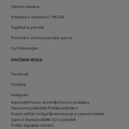
Tehnični leksikon
Vrhunska e-mobilnost / MOON
Duplikati in potrdila
Priročnik o varčnosti porabe goriva
myVolkswagen
DRUŽBENI MEDIJI
Facebook
YouTube
Instagram
Impresum
Pravno obvestilo
Varstvo podatkov
Nastavitve piškotkov
Politika piškotkov
Sistem zaščite žvižgačev
Informacije o varnosti izdelka
Izjava o dostopnosti
Akt EU o podatkih
Preklic digitalnih storitev