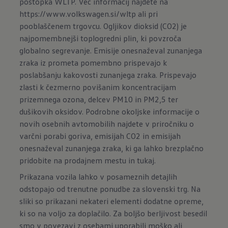
postopka WLTP. Več informacij najdete na
https://www.volkswagen.si/wltp
ali pri
pooblaščenem trgovcu. Ogljikov dioksid (CO2) je
najpomembnejši toplogredni plin, ki povzroča
globalno segrevanje. Emisije onesnaževal zunanjega
zraka iz prometa pomembno prispevajo k
poslabšanju kakovosti zunanjega zraka. Prispevajo
zlasti k čezmerno povišanim koncentracijam
prizemnega ozona, delcev PM10 in PM2,5 ter
dušikovih oksidov. Podrobne okoljske informacije o
novih osebnih avtomobilih najdete v priročniku o
varčni porabi goriva, emisijah CO2 in emisijah
onesnaževal zunanjega zraka, ki ga lahko brezplačno
pridobite na prodajnem mestu in
tukaj
.
Prikazana vozila lahko v posameznih detajlih
odstopajo od trenutne ponudbe za slovenski trg. Na
sliki so prikazani nekateri elementi dodatne opreme,
ki so na voljo za doplačilo. Za boljšo berljivost besedil
smo v povezavi z osebami uporabili moško ali