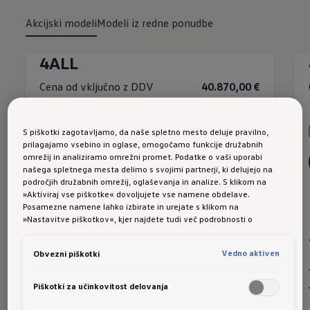
Akcijski modeli
Modeli iz redne ponudbe
4ALL
Cena od vključno z DDV
40.870,00 €
Več o modelu
S piškotki zagotavljamo, da naše spletno mesto deluje pravilno,
prilagajamo vsebino in oglase, omogočamo funkcije družabnih
omrežij in analiziramo omrežni promet. Podatke o vaši uporabi
Na konfigurator
našega spletnega mesta delimo s svojimi partnerji, ki delujejo na
področjih družabnih omrežij, oglaševanja in analize. S klikom na
Tehnični podatki
»Aktiviraj vse piškotke« dovoljujete vse namene obdelave.
Posamezne namene lahko izbirate in urejate s klikom na
»Nastavitve piškotkov«, kjer najdete tudi več podrobnosti o
piškotkih in posameznih namenih. Več o piškotkih lahko kadarkoli
Glavne značilnosti:
preberete na podstrani “Piškotki”, kjer lahko urejate svoje privolitve.
Vedno aktiven
Obvezni piškotki
17'' aluminijasta platišča Venezia
Piškotki za učinkovitost delovanja
Alarmna naprava
15'' navigacijski sistem z barvnim