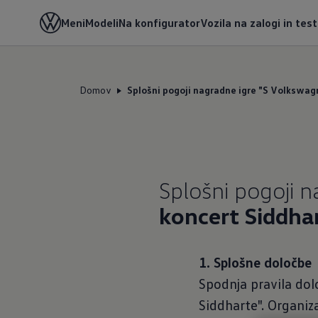
Meni
Modeli
Na konfigurator
Vozila na zalogi in tes
Domov
Splošni pogoji nagradne igre "S Volkswa
Splošni pogoji 
koncert Siddha
1. Splošne določbe
Spodnja pravila dol
Siddharte". Organi