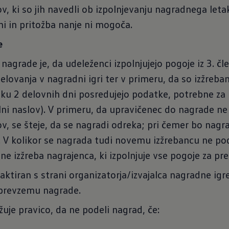
, ki so jih navedli ob izpolnjevanju nagradnega letak
i in pritožba nanje ni mogoča.
e
nagrade je, da udeleženci izpolnjujejo pogoje iz 3. čl
delovanja v nagradni igri ter v primeru, da so izžreban
oku 2 delovnih dni posredujejo podatke, potrebne za
alni naslov). V primeru, da upravičenec do nagrade n
, se šteje, da se nagradi odreka; pri čemer bo nagr
V kolikor se nagrada tudi novemu izžrebancu ne pode
 ne izžreba nagrajenca, ki izpolnjuje vse pogoje za p
ktiran s strani organizatorja/izvajalca nagradne igr
prevzemu nagrade.
žuje pravico, da ne podeli nagrad, če: