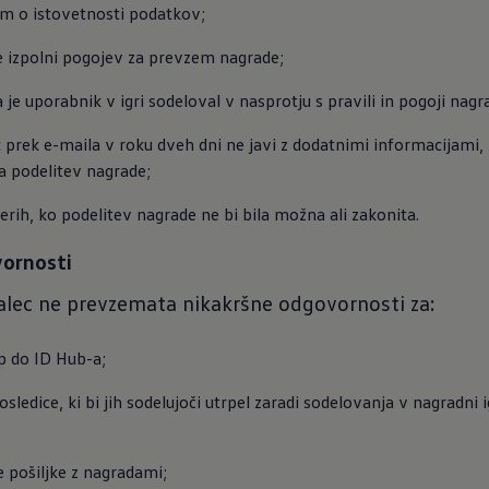
om o istovetnosti podatkov;
e izpolni pogojev za prevzem nagrade;
 je uporabnik v igri sodeloval v nasprotju s pravili in pogoji nagr
 prek e-maila v roku dveh dni ne javi z dodatnimi informacijami, k
a podelitev nagrade;
erih, ko podelitev nagrade ne bi bila možna ali zakonita.
vornosti
jalec ne prevzemata nikakršne odgovornosti za:
p do ID Hub-a;
sledice, ki bi jih sodelujoči utrpel zaradi sodelovanja v nagradni i
 pošiljke z nagradami;