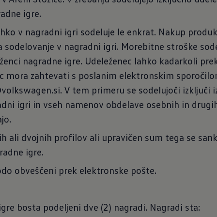
adne igre.
hko v nagradni igri sodeluje le enkrat. Nakup produ
za sodelovanje v nagradni igri. Morebitne stroške so
eženci nagradne igre. Udeleženec lahko kadarkoli prek
lic mora zahtevati s poslanim elektronskim sporočil
volkswagen.si. V tem primeru se sodelujoči izključi i
dni igri in vseh namenov obdelave osebnih in drugih
jo.
 ali dvojnih profilov ali upravičen sum tega se sankci
radne igre.
odo obveščeni prek elektronske pošte.
gre bosta podeljeni dve (2) nagradi. Nagradi sta: