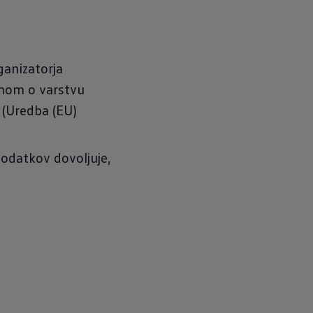
ganizatorja
onom o varstvu
 (Uredba (EU)
podatkov dovoljuje,