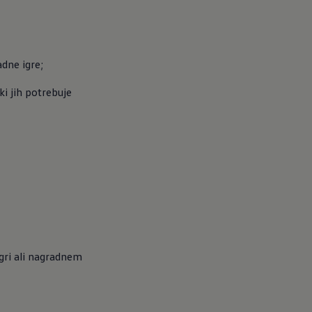
adne igre;
i jih potrebuje 
gri ali nagradnem 