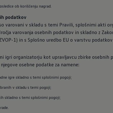
osledice ob koriščenju nagrad.
nih podatkov
so varovani v skladu s temi Pravili, splošnimi akti or
dročja varovanja osebnih podatkov in skladno z Zak
ZVOP-1) in s Splošno uredbo EU o varstvu podatkov
ni igri organizatorju kot upravljavcu zbirke osebnih 
je njegove osebne podatke za namene:
dne igre skladno s temi splošnimi pogoji;
branih v skladu s temi pogoji;
ih skladno s temi splošnimi pogoji;
rade.