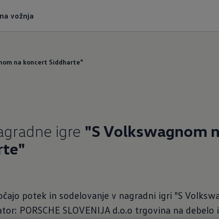
tna vožnja
gnom na koncert Siddharte"
nagradne igre
"S Volkswagnom 
rte"
očajo potek in sodelovanje v nagradni igri "S Volk
zator: PORSCHE SLOVENIJA d.o.o trgovina na debelo 