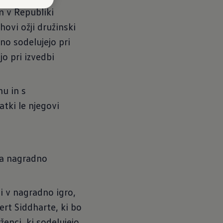
m v Republiki
hovi ožji družinski
dno sodelujejo pri
o pri izvedbi
u in s
tki le njegovi
na nagradno
i v nagradno igro,
ert Siddharte, ki bo
enci, ki sodelujejo