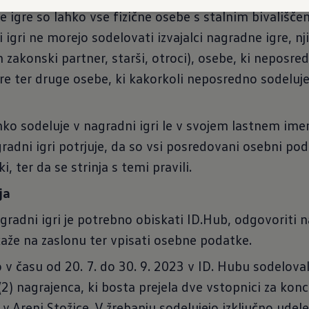
 igre so lahko vse fizične osebe s stalnim bivališče
i igri ne morejo sodelovati izvajalci nagradne igre, nji
n zakonski partner, starši, otroci), osebe, ki neposre
re ter druge osebe, ki kakorkoli neposredno sodelujej
ko sodeluje v nagradni igri le v svojem lastnem imen
adni igri potrjuje, da so vsi posredovani osebni poda
, ter da se strinja s temi pravili.
ja
gradni igri je potrebno obiskati ID.Hub, odgovoriti 
ikaže na zaslonu ter vpisati osebne podatke.
 v času od 20. 7. do 30. 9. 2023 v ID. Hubu sodeloval
2) nagrajenca, ki bosta prejela dve vstopnici za konc
 Areni Stožice. V žrebanju sodelujejo izključno udelež