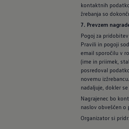
kontaktnih podatkov
žrebanja so dokončn
7. Prevzem nagrad
Pogoj za pridobitev 
Pravili in pogoji so
email sporočilu v r
(ime in priimek, st
posredoval podatkov
novemu izžrebancu. 
nadaljuje, dokler se
Nagrajenec bo konta
naslov obveščen o 
Organizator si pridr