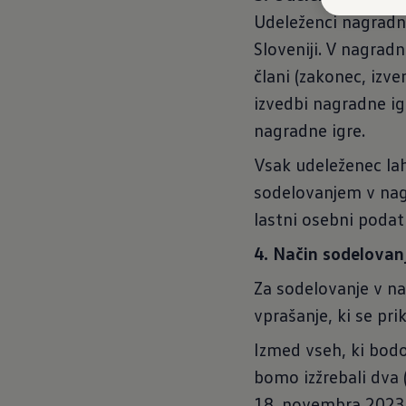
Udeleženci nagradne
Sloveniji. V nagradn
člani (zakonec, izve
izvedbi nagradne ig
nagradne igre.
Vsak udeleženec lah
sodelovanjem v nagr
lastni osebni podatki
4. Način sodelovan
Za sodelovanje v na
vprašanje, ki se pr
Izmed vseh, ki bodo
bomo izžrebali dva (
18. novembra 2023 v