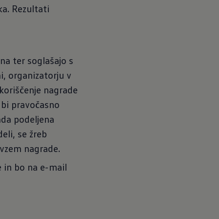
a. Rezultati
ena ter soglašajo s
i, organizatorju v
 koriščenje nagrade
e bi pravočasno
ada podeljena
li, se žreb
revzem nagrade.
e in bo na e-mail