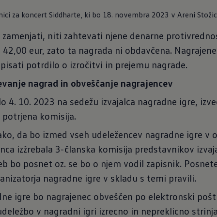
ici za koncert Siddharte, ki bo 18. novembra 2023 v Areni Stoži
amenjati, niti zahtevati njene denarne protivredno
 42,00 eur, zato ta nagrada ni obdavčena. Nagrajen
isati potrdilo o izročitvi in prejemu nagrade.
jevanje nagrad in obveščanje nagrajencev
o 4. 10. 2023 na sedežu izvajalca nagradne igre, izve
 potrjena komisija.
ako, da bo izmed vseh udeležencev nagradne igre v o
nca izžrebala 3-članska komisija predstavnikov izvajal
eb bo posnet oz. se bo o njem vodil zapisnik. Posnete
anizatorja nagradne igre v skladu s temi pravili.
ne igre bo nagrajenec obveščen po elektronski pošti
udeležbo v nagradni igri izrecno in nepreklicno strinj