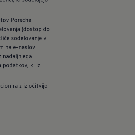
ktov Porsche
delovanja (dostop do
liče sodelovanje v
om na e-naslov
z nadaljnjega
 podatkov, ki iz
onira z izločitvijo