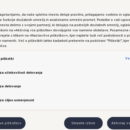
00 Ljubljana, matična št.: 5758980000, ID št. za DD
zator).
zagotavljamo, da naše spletno mesto deluje pravilno, prilagajamo vsebino in ogla
funkcije družabnih omrežij in analiziramo omrežni promet. Podatke o vaši upor
 101 d.o.o., Dunajska cesta 139, 1000 Ljubljana, mati
esta delimo s svojimi partnerji, ki delujejo na področjih družabnih omrežij, oglaš
 klikom na »Aktiviraj vse piškotke« dovoljujete vse namene obdelave. Posamezn
747020 (v nadaljevanju: izvajalec).
 urejate s klikom na »Nastavitve piškotkov«, kjer najdete tudi več podrobnosti o pi
namenih. Več o piškotkih lahko kadarkoli preberete na podstrani “Piškotki”, kjer
vaja na območju Republike Slovenije in traja od vklju
itve.
ne 30. 9. 2023. Vsi udeleženci, ki pristopijo k nagrad
Ve
piškotki
o z njimi seznanjeni in se z njimi s pristopom k nagrad
 za učinkovitost delovanja
 igre
 za delovanje
e "S Volkswagnom na koncert Siddharte" (v nadalj
storitev podjetja Porsche Slovenija. Oglaševanje in u
 za ciljno usmerjenost
 s predpisi o oglaševanju storitev, ki jih zastopa or
tve piškotkov
Shranite izbire
Aktiviraj v