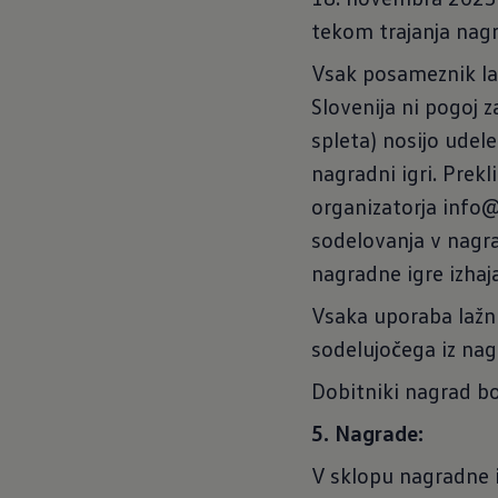
tekom trajanja nagr
Vsak posameznik la
Slovenija ni pogoj 
spleta) nosijo udel
nagradni igri. Prek
organizatorja info@
sodelovanja v nagra
nagradne igre izhaja
Vsaka uporaba lažnih
sodelujočega iz nag
Dobitniki nagrad b
5. Nagrade:
V sklopu nagradne i