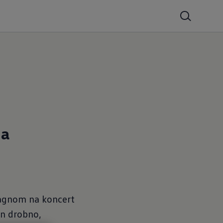
na
swagnom na koncert
in drobno,