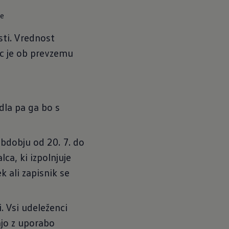
ce
sti. Vrednost
ec je ob prevzemu
dla pa ga bo s
bdobju od 20. 7. do
ca, ki izpolnjuje
k ali zapisnik se
. Vsi udeleženci
ajo z uporabo