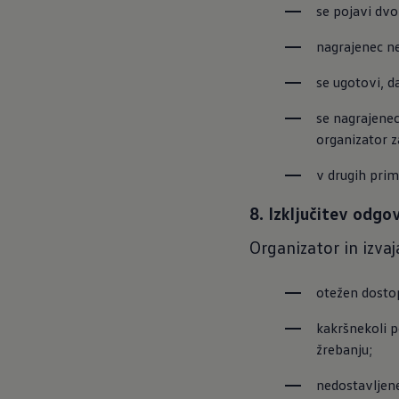
se pojavi dv
nagrajenec n
se ugotovi, da
se nagrajenec
organizator z
v drugih prim
8. Izključitev odgo
Organizator in izva
otežen dosto
kakršnekoli po
žrebanju;
nedostavljene