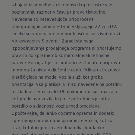
izhajajo iz ponudbe za slovenski trg ter ustrezajo
poznavanju razmer v času priprave tiskovine.
Navedene so nezavezujoče priporočene
maloprodajne cene v EUR in vključujejo 22 % DDV.
Izdelki so vam na voljo v pooblaščeni servisni mreži
Volkswagen v Sloveniji. Zaradi stalnega
izpopolnjevanje prodajnega programa si pridržujemo
pravico do sprememb komercialne ali tehnične
narave. Fotografije so simbolične. Dodatna priprava
in montaža nista vključeni v ceno. Prikaz ustreznosti
platišč glede na model vozila služi kot groba
orientacija. Vsa platišča, ki niso navedene na potrdilu
o skladnosti vozila ali COC dokumentu, se smatrajo
kot predelava vozila in jih je potrebno vpisati v
potrdilo o skladnosti vozila med predelave.
Upoštevajte, da lahko dodatna oprema in dodatki
spremenijo pomembne parametre vozila, kot so
teža, kotalni upor in aerodinamika, kar lahko
povzroči drugačno porabo goriva in emisije CO2.