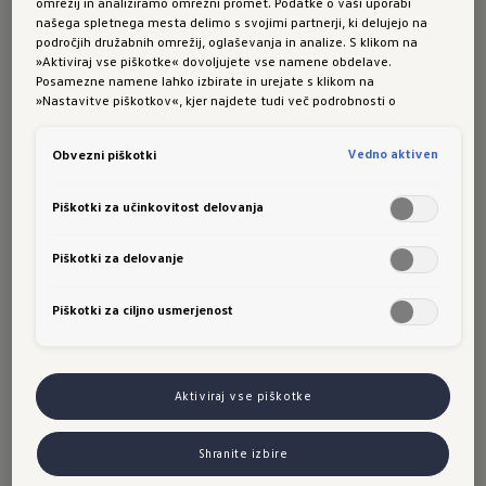
omrežij in analiziramo omrežni promet. Podatke o vaši uporabi
našega spletnega mesta delimo s svojimi partnerji, ki delujejo na
področjih družabnih omrežij, oglaševanja in analize. S klikom na
»Aktiviraj vse piškotke« dovoljujete vse namene obdelave.
Volkswagnov
gel za čiščenje
Posamezne namene lahko izbirate in urejate s klikom na
platišč
»Nastavitve piškotkov«, kjer najdete tudi več podrobnosti o
piškotkih in posameznih namenih. Več o piškotkih lahko kadarkoli
preberete na podstrani “Piškotki”, kjer lahko urejate svoje privolitve.
Vedno aktiven
Obvezni piškotki
Najpogostejše vrste umazanije, kot so zavorni
obruski in pigmentna umazanija, je možno
Piškotki za učinkovitost delovanja
hitro odstraniti s posebnim čistilom.
Številka artikla: 000096304J
Piškotki za delovanje
Piškotki za ciljno usmerjenost
Aktiviraj vse piškotke
Shranite izbire
Volkswagnov
komplet