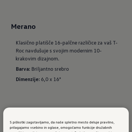
Merano
Klasično platišče 16-palčne različice za vaš T-
Roc navdušuje s svojim modernim 10-
krakovim dizajnom.
Barva:
Briljantno srebro
Dimenzije:
6,0 x 16"
Uporabni
dodatki za
pnevmatike
S piškotki zagotavljamo, da naše spletno mesto deluje pravilno,
prilagajamo vsebino in oglase, omogočamo funkcije družabnih