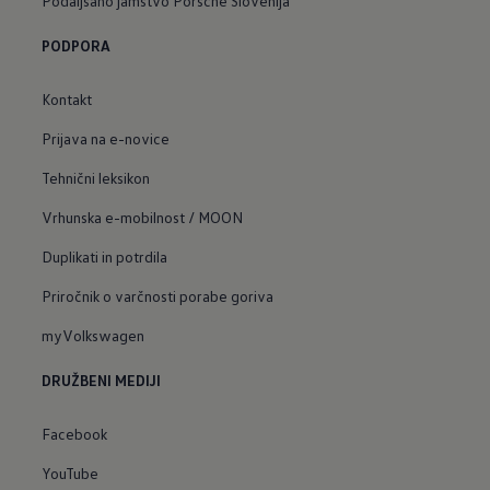
Podaljšano jamstvo Porsche Slovenija
PODPORA
Kontakt
Prijava na e-novice
Tehnični leksikon
Vrhunska e-mobilnost / MOON
Duplikati in potrdila
Priročnik o varčnosti porabe goriva
myVolkswagen
DRUŽBENI MEDIJI
Facebook
YouTube