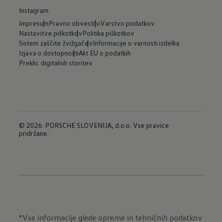
Instagram
Impresum
Pravno obvestilo
Varstvo podatkov
Nastavitve piškotkov
Politika piškotkov
Sistem zaščite žvižgačev
Informacije o varnosti izdelka
Izjava o dostopnosti
Akt EU o podatkih
Preklic digitalnih storitev
© 2026. PORSCHE SLOVENIJA, d.o.o. Vse pravice
pridržane.
*Vse informacije glede opreme in tehničnih podatkov