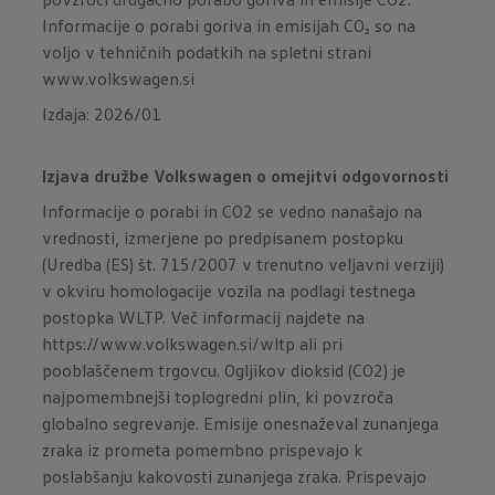
Informacije o porabi goriva in emisijah CO₂ so na
voljo v tehničnih podatkih na spletni strani
www.volkswagen.si
Izdaja: 2026/01
Izjava družbe Volkswagen o omejitvi odgovornosti
Informacije o porabi in CO2 se vedno nanašajo na
vrednosti, izmerjene po predpisanem postopku
(Uredba (ES) št. 715/2007 v trenutno veljavni verziji)
v okviru homologacije vozila na podlagi testnega
postopka WLTP. Več informacij najdete na
https://www.volkswagen.si/wltp
ali pri
pooblaščenem trgovcu. Ogljikov dioksid (CO2) je
najpomembnejši toplogredni plin, ki povzroča
globalno segrevanje. Emisije onesnaževal zunanjega
zraka iz prometa pomembno prispevajo k
poslabšanju kakovosti zunanjega zraka. Prispevajo