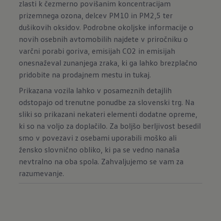
zlasti k čezmerno povišanim koncentracijam
prizemnega ozona, delcev PM10 in PM2,5 ter
dušikovih oksidov. Podrobne okoljske informacije o
novih osebnih avtomobilih najdete v priročniku o
varčni porabi goriva, emisijah CO2 in emisijah
onesnaževal zunanjega zraka, ki ga lahko brezplačno
pridobite na prodajnem mestu in
tukaj
.
Prikazana vozila lahko v posameznih detajlih
odstopajo od trenutne ponudbe za slovenski trg. Na
sliki so prikazani nekateri elementi dodatne opreme,
ki so na voljo za doplačilo. Za boljšo berljivost besedil
smo v povezavi z osebami uporabili moško ali
žensko slovnično obliko, ki pa se vedno nanaša
nevtralno na oba spola. Zahvaljujemo se vam za
razumevanje.