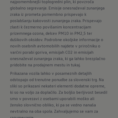
najpomembnejši toplogredni plin, ki povzroča
globalno segrevanje. Emisije onesnaževal zunanjega
zraka iz prometa pomembno prispevajo k
poslabšanju kakovosti zunanjega zraka. Prispevajo
zlasti k čezmerno povišanim koncentracijam
prizemnega ozona, delcev PM10 in PM2,5 ter
dušikovih oksidov. Podrobne okoljske informacije o
novih osebnih avtomobilih najdete v priročniku o
varčni porabi goriva, emisijah CO2 in emisijah
onesnaževal zunanjega zraka, ki ga lahko brezplačno
pridobite na prodajnem mestu in
tukaj
.
Prikazana vozila lahko v posameznih detajlih
odstopajo od trenutne ponudbe za slovenski trg. Na
sliki so prikazani nekateri elementi dodatne opreme,
ki so na voljo za doplačilo. Za boljšo berljivost besedil
smo v povezavi z osebami uporabili moško ali
žensko slovnično obliko, ki pa se vedno nanaša
nevtralno na oba spola. Zahvaljujemo se vam za
razumevanje.