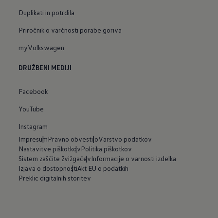
Duplikati in potrdila
Priročnik o varčnosti porabe goriva
myVolkswagen
DRUŽBENI MEDIJI
Facebook
YouTube
Instagram
Impresum
Pravno obvestilo
Varstvo podatkov
Nastavitve piškotkov
Politika piškotkov
Sistem zaščite žvižgačev
Informacije o varnosti izdelka
Izjava o dostopnosti
Akt EU o podatkih
Preklic digitalnih storitev