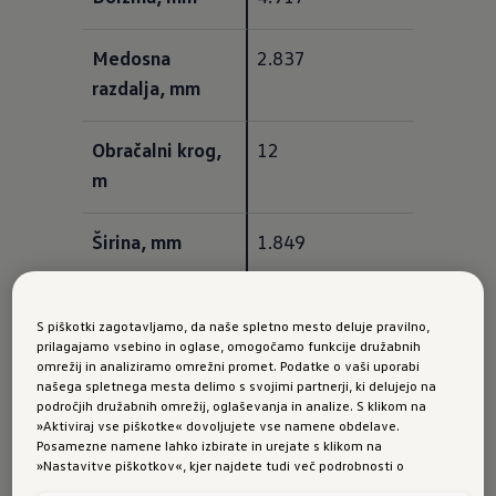
Medosna 
2.837
razdalja, mm
Obračalni krog, 
12
m
Širina, mm
1.849
Širina vklj. z 
2.090
S piškotki zagotavljamo, da naše spletno mesto deluje pravilno,
zunanjima 
prilagajamo vsebino in oglase, omogočamo funkcije družabnih
ogledaloma, mm
omrežij in analiziramo omrežni promet. Podatke o vaši uporabi
našega spletnega mesta delimo s svojimi partnerji, ki delujejo na
področjih družabnih omrežij, oglaševanja in analize. S klikom na
Višina, mm
1.521
»Aktiviraj vse piškotke« dovoljujete vse namene obdelave.
Posamezne namene lahko izbirate in urejate s klikom na
»Nastavitve piškotkov«, kjer najdete tudi več podrobnosti o
piškotkih in posameznih namenih. Več o piškotkih lahko kadarkoli