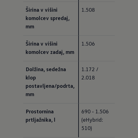
Širina v višini 
1.508
komolcev spredaj, 
mm
Širina v višini 
1.506
komolcev zadaj, mm
Dolžina, sedežna 
1.172 / 
klop 
2.018
postavljena/podrta, 
mm
Prostornina 
690 - 1.506 
prtljažnika, l
(eHybrid: 
510)