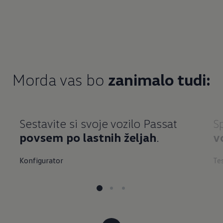
Morda vas bo
zanimalo tudi:
Sestavite si svoje vozilo Passat
S
povsem po lastnih željah
.
v
Konfigurator
Te