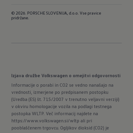
© 2026. PORSCHE SLOVENIJA, d.o.o. Vse pravice
pridržane.
Izjava družbe Volkswagen o omejitvi odgovornosti
Informacije o porabi in CO2 se vedno nanašajo na
vrednosti, izmerjene po predpisanem postopku
(Uredba (ES) št. 715/2007 v trenutno veljavni verziji)
v okviru homologacije vozila na podlagi testnega
postopka WLTP. Več informacij najdete na
https://www.volkswagen.si/wltp
ali pri
pooblaščenem trgovcu. Ogljikov dioksid (CO2) je