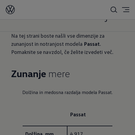
Passat
dimenzije
Na tej strani boste našli vse dimenzije za
zunanjost in notranjost modela
Passat
.
Pomaknite se navzdol, če želite izvedeti več.
Zunanje
mere
Dolžina in medosna razdalja modela Passat.
Passat
Dolžina, mm
4.917