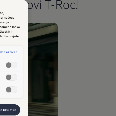
jte novi T-Roc!
se,
abi našega
evanja in
e namene lahko
škotkih in
 lahko urejate
dno aktiven
se piškotke