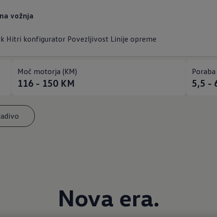
tna vožnja
ik
Hitri konfigurator
Povezljivost
Linije opreme
Moč motorja (KM)
Poraba
116 - 150
KM
5,5 - 
radivo
Nova era.