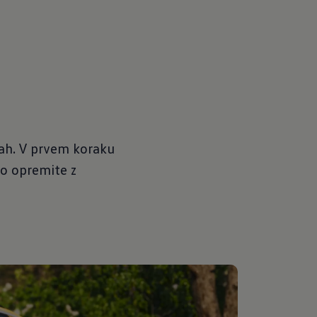
bah. V prvem koraku
lo opremite z