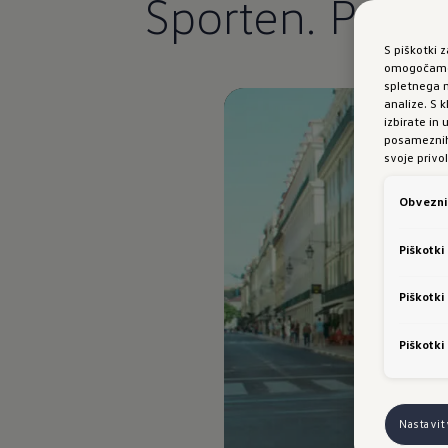
Športen. Prila
S piškotki 
omogočamo 
spletnega m
analize. S
izbirate in
posameznih 
svoje privol
Obvezni 
Piškotki
Piškotki
Piškotki
Nastavi