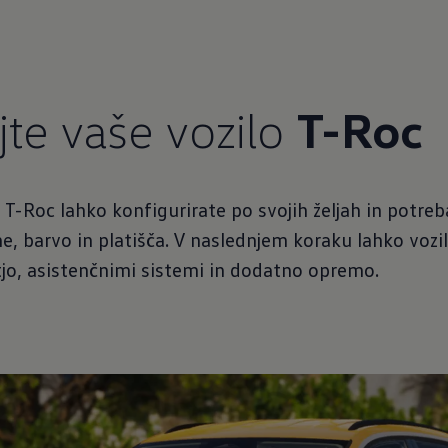
jte vaše vozilo
T-Roc
o T-Roc lahko konfigurirate po svojih željah in potre
eme, barvo in platišča. V naslednjem koraku lahko vozi
jo, asistenčnimi sistemi in dodatno opremo.