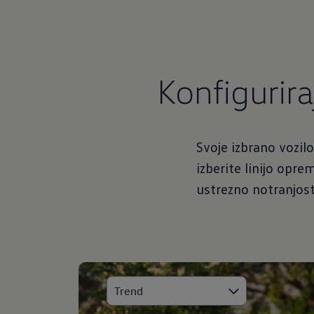
Konfigurira
Svoje izbrano vozil
izberite linijo opr
ustrezno notranjost