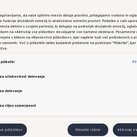
godljiv. Udoben. Spozna
zagotavljamo, da naše spletno mesto deluje pravilno, prilagajamo vsebino in ogla
funkcije družabnih omrežij in analiziramo omrežni promet. Podatke o vaši upor
esta delimo s svojimi partnerji, ki delujejo na področjih družabnih omrežij, oglaš
 klikom na »Aktiviraj vse piškotke« dovoljujete vse namene obdelave. Posamezn
 urejate s klikom na »Nastavitve piškotkov«, kjer najdete tudi več podrobnosti o pi
namenih. Več o piškotkih lahko kadarkoli preberete na podstrani “Piškotki”, kjer
itve.
Ve
piškotki
 za učinkovitost delovanja
 za delovanje
 za ciljno usmerjenost
tve piškotkov
Shranite izbire
Aktiviraj v