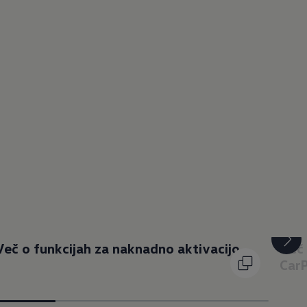
Več o funkcijah za naknadno aktivacijo
Več 
Car