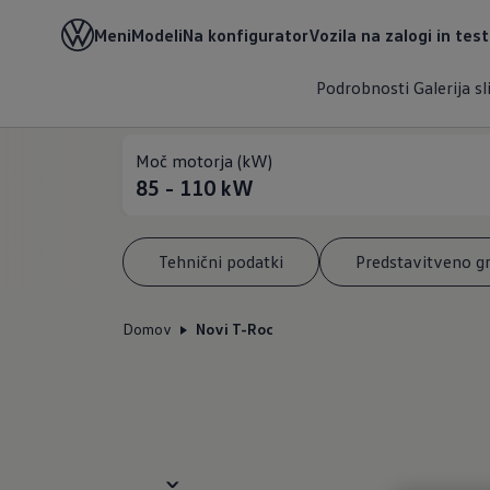
Meni
Modeli
Na konfigurator
Vozila na zalogi in tes
Cena
Podrobnosti
Galerija sl
28.814,00 €
z DDV
Moč motorja (kW)
85 - 110
kW
Tehnični podatki
Predstavitveno g
Domov
Novi T-Roc