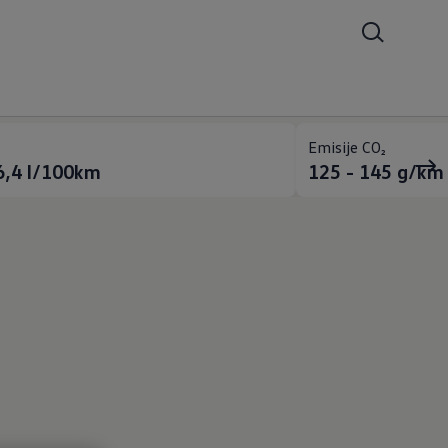
Emisije CO₂
6,4
l/100km
125 - 145
g/km