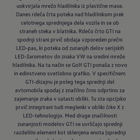
uokvirjala mrežo hladilnika iz plastične mase.
Danes rdeča črta poteka nad hladilnikom prek
celotnega sprednjega dela vozila in se ob
straneh steka v blatnika. Rdečo črto GTI na
spodnji strani prvič obdaja vzporeden prečni
LED-pas, ki poteka od zunanjih delov serijskih
LED-žarometov do znaka VW na sredini mreže
hladilnika. Na ta način se Golf GTI ponaša z novo
in edin­stveno svetlobno grafiko. V specifičnem
GTI-dizajnu je poleg tega sprednji del
avtomobila spodaj z značilno črno odprtino za
zajemanje zraka v satasti obliki. Tu sta opcijsko
prvič integrirani tudi meglenki v obliki črke X z
LED-tehnologijo. Med druge značilnosti
zunanjosti modelov GTI se uvrščajo sprednji
razdelilni element kot sklenjena enota (sprednji