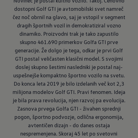
Novinec je postal kultno vozilo. Takoj. Cenovno
dostopni Golf GTI je avtomobilski svet namreč
čez noč obrnil na glavo, saj je vstopil v segment
dragih športnih vozil in demokratiziral vozno
dinamiko. Proizvodni trak je tako zapustilo
skupno 461.690 primerkov Golfa GTI prve
generacije. Že dolgo je tega, odkar je prvi Golf
GTI postal veličasten klasični model. S svojimi
doslej skupno šestimi nasledniki je postal naj­
uspešnejše kompaktno športno vozilo na svetu.
Do konca leta 2019 je bilo izdelanih več kot 2,3
milijona modelov Golf GTI. Pravi fenomen. Ideja
je bila prava revolucija, njen razvoj pa evolucija.
Zasnova prvega Golfa GTI - živahen sprednji
pogon, športno podvozje, odlična ergonomija,
avtentičen dizajn - do danes ostaja
nespremenjena. Skoraj 45 let po svetovni