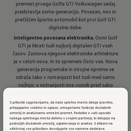
premieri prvega Golfa GTI Volkswagen sedaj
predstavlja osmo generacijo. Povezan, nov in
prečiš­čen športni avtomobil kot prvi Golf GTI
digitalne dobe.
Inteligentno povezana elektronika.
Osmi Golf
GTI je hkrati tudi najbolj digi­talen GTI vseh
časov. Zasnova njegove elektronske arhitekture
je v celoti nova. In to spremeni čisto vse. Nova
generacija programske in strojne opreme se
odraža tako v notranjosti kot tudi med samo
vožnjo: v notranjosti ima voznik pred sabo
digitaliziran in povezan svet prikazov in
upravljalnih elementov. Najvišja raven
S piškotki zagotavljamo, da naše spletno mesto deluje pravilno,
prilagajamo vsebino in oglase, omogočamo funkcije družabnih
intuitivnosti in vsestranskosti doslej omogoča
omrežij in analiziramo omrežni promet. Podatke o vaši uporabi
individualno prilagoditev Golfa GTI z vizualnega
našega spletnega mesta delimo s svojimi partnerji, ki delujejo na
področjih družabnih omrežij, oglaševanja in analize. S klikom na
in tehničnega vidika. Voznik se pri tem ne odloča
»Aktiviraj vse piškotke« dovoljujete vse namene obdelave.