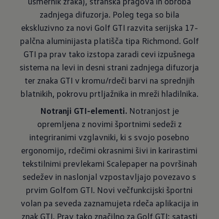
usmernik zraka), stranska pragova in obroba
zadnjega difuzorja. Poleg tega so bila
ekskluzivno za novi Golf GTI razvita serijska 17-
palčna aluminijasta platišča tipa Rich­mond. Golf
GTI pa prav tako izstopa zaradi cevi izpušnega
sistema na levi in desni strani zadnjega difuzorja
ter znaka GTI v kromu/rdeči barvi na sprednjih
blatnikih, pokrovu prtljažnika in mreži hladilnika.
Notranji GTI-elementi.
Notranjost je
opremljena z novimi športnimi sedeži z
integriranimi vzglavniki, ki s svojo posebno
ergonomijo, rdečimi okrasnimi šivi in karirastimi
tekstilnimi prevlekami Scalepaper na površinah
sedežev in naslonjal vzpostavljajo povezavo s
prvim Golfom GTI. Novi večfunkcijski športni
volan pa seveda zaznamujeta rdeča aplikacija in
znak GTI. Prav tako značilno za Golf GTI: satasti