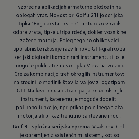
vzorec na aplikacijah armaturne plošče in na
oblogah vrat. Novost pri Golfu GTI je serijska
tipka "Engine/Start/Stop": potem ko voznik
odpre vrata, tipka utripa rdeče, dokler voznik ne
zažene motorja. Poleg tega so oblikovalci
uporabniške izkušnje razvili novo GTI-grafiko za
serijski digitalni kombinirani instrument, ki jo je
mogoče priklicati z novo tipko View na volanu.
Gre za kombinacijo treh okroglih instrumentov:
na sredini je merilnik števila valjev z logotipom
GTI. Na levi in desni strani pa je po en okrogli
instrument, kateremu je mogoče dodeliti
poljubno funkcijo, npr. prikaz polnilnega tlaka
motorja ali prikaz trenutno zahtevane moči.
Golf 8 - splošna serijska oprema.
Vsak novi Golf
je opremljen z asistenčnimi sistemi, kot so