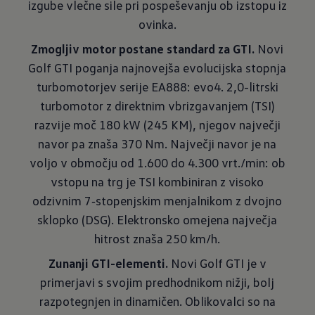
izgube vlečne sile pri pospeševanju ob izstopu iz
ovinka.
Zmogljiv motor postane standard za GTI.
Novi
Golf GTI poganja najnovejša evolucijska stopnja
turbomotorjev serije EA888: evo4. 2,0-litrski
turbomotor z direktnim vbrizgavanjem (TSI)
razvije moč 180 kW (245 KM), njegov največji
navor pa znaša 370 Nm. Največji navor je na
voljo v območju od 1.600 do 4.300 vrt./min: ob
vstopu na trg je TSI kombiniran z visoko
odzivnim 7‑stopenjskim menjalnikom z dvojno
sklopko (DSG). Elektronsko omejena največja
hitrost znaša 250 km/h.
Zunanji GTI-elementi.
Novi Golf GTI je v
primerjavi s svojim predhodnikom nižji, bolj
razpotegnjen in dinamičen. Oblikovalci so na