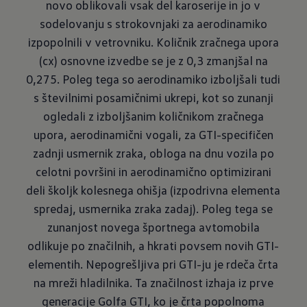
novo oblikovali vsak del karoserije in jo v
sodelovanju s strokovnjaki za aerodinamiko
izpopolnili v vetrovniku. Količnik zračnega upora
(cx) osnovne izvedbe se je z 0,3 zmanjšal na
0,275. Poleg tega so aerodinamiko izboljšali tudi
s številnimi posamičnimi ukrepi, kot so zunanji
ogledali z izboljšanim količnikom zračnega
upora, aero­dinamični vogali, za GTI-specifičen
zadnji usmernik zraka, obloga na dnu vozila po
celotni površini in aerodinamično optimizirani
deli školjk kolesnega ohišja (izpodrivna elementa
spredaj, usmernika zraka zadaj). Poleg tega se
zunanjost novega športnega avtomobila
odlikuje po značilnih, a hkrati povsem novih GTI-
elementih. Nepogrešljiva pri GTI-ju je rdeča črta
na mreži hladilnika. Ta značilnost izhaja iz prve
generacije Golfa GTI, ko je črta popol­noma