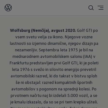
10. 08. 2020
Wolfsburg (Nemčija), avgust 2020.
Golf GTI po
vsem svetu velja za ikono. Nje­gove vozne
lastnosti so izjemno dinamične, njegov dizajn pa
nezamenljiv. Septembra leta 1975 je bil na
mednarodnem avtomobilskem salonu (IAA) v
Frankfurtu predstavljen prvi Golf GTI, ki je poleti
leta 1976 s svežo in silovito energijo prevetril
avtomobilski razred, ki do takrat v bistvu sploh
še ni obstajal: razred kompaktnih športnih
avtomobilov s pogonom na sprednji kolesi. Po
prvotnem načrtu naj bi izdelali 5.000 vozil, a se
je kmalu izkazalo, da so se pri tem krepko ušteli.