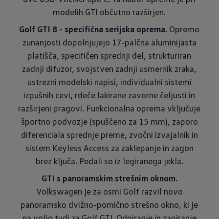
modelih GTI občutno razširjen.
Golf GTI 8 - specifična serijska oprema.
Opremo
zunanjosti dopolnjujejo 17‑palčna aluminijasta
platišča, specifičen sprednji del, strukturiran
zadnji difuzor, svojstven zadnji usmernik zraka,
ustrezni modelski napisi, individu­alni sistemi
izpušnih cevi, rdeče lakirane zavorne čeljusti in
razširjeni pragovi. Funkcionalna oprema vključuje
športno podvozje (spuščeno za 15 mm), zaporo
diferenciala sprednje preme, zvočni izvajalnik in
sistem Keyless Access za zaklepanje in zagon
brez ključa. Pedali so iz legiranega jekla.
GTI s panoramskim strešnim oknom.
Volkswagen je za osmi Golf razvil novo
panoramsko dvižno-pomično strešno okno, ki je
na voljo tudi za Golf GTI. Odpiranje in zapiranje