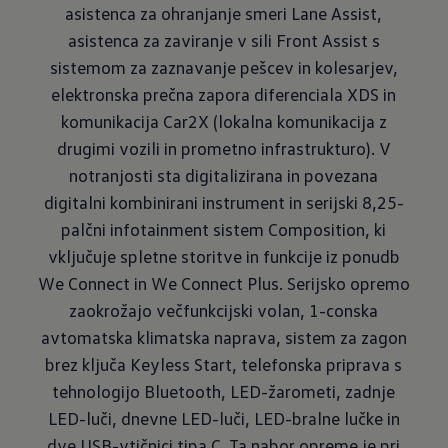
asistenca za ohranjanje smeri Lane Assist,
asistenca za zaviranje v sili Front Assist s
sistemom za zaznavanje pešcev in kolesarjev,
elektronska prečna zapora diferenciala XDS in
komunikacija Car2X (lokalna komunikacija z
drugimi vozili in prometno infrastrukturo). V
notranjosti sta digitalizirana in povezana
digitalni kombinirani instrument in serijski 8,25-
palčni infotainment sistem Composition, ki
vključuje spletne storitve in funkcije iz ponudb
We Connect in We Connect Plus. Serijsko opremo
zaokrožajo večfunkcijski volan, 1-conska
avtomatska klimatska naprava, sistem za zagon
brez ključa Keyless Start, telefonska priprava s
tehnologijo Bluetooth, LED-žarometi, zadnje
LED-luči, dnevne LED-luči, LED-bralne lučke in
dve USB-vtičnici tipa C. Ta nabor opreme je pri