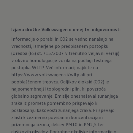
Izjava družbe Volkswagen o omejitvi odgovornosti
Informacije o porabi in CO2 se vedno nanašajo na
vrednosti, izmerjene po predpisanem postopku
(Uredba (ES) št. 715/2007 v trenutno veljavni verziji)
v okviru homologacije vozila na podlagi testnega
postopka WLTP. Več informacij najdete na
https://www.volkswagen.si/wltp
ali pri
pooblaščenem trgovcu. Ogljikov dioksid (CO2) je
najpomembnejši toplogredni plin, ki povzroča
globalno segrevanje. Emisije onesnaževal zunanjega
zraka iz prometa pomembno prispevajo k
poslabšanju kakovosti zunanjega zraka. Prispevajo
zlasti k čezmerno povišanim koncentracijam
prizemnega ozona, delcev PM10 in PM2,5 ter
dušikovih oksidov. Podrobne okoljske informacije o