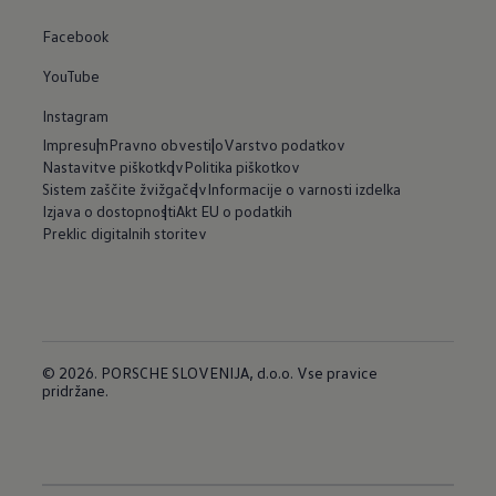
Facebook
YouTube
Instagram
Impresum
Pravno obvestilo
Varstvo podatkov
Nastavitve piškotkov
Politika piškotkov
Sistem zaščite žvižgačev
Informacije o varnosti izdelka
Izjava o dostopnosti
Akt EU o podatkih
Preklic digitalnih storitev
© 2026. PORSCHE SLOVENIJA, d.o.o. Vse pravice
pridržane.