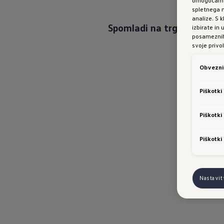
spletnega m
analize. S
Spomladi na trg prihaja no
izbirate in
posameznih 
svoje privol
Obvezni 
Piškotki
Piškotki
Piškotki
Nastavi