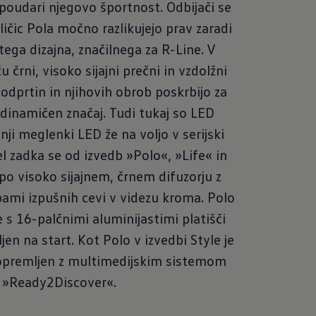
poudari njegovo športnost. Odbijači se
ličic Pola močno razlikujejo prav zaradi
tega dizajna, značilnega za R-Line. V
 črni, visoko sijajni prečni in vzdolžni
 odprtin in njihovih obrob poskrbijo za
 dinamičen značaj. Tudi tukaj so LED
nji meglenki LED že na voljo v serijski
el zadka se od izvedb »Polo«, »Life« in
 po visoko sijajnem, črnem difuzorju z
bami izpušnih cevi v videzu kroma. Polo
e s 16-palčnimi aluminijastimi platišči
jen na start. Kot Polo v izvedbi Style je
 opremljen z multimedijskim sistemom
»Ready2Discover«.