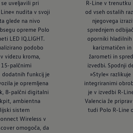
se uveljavili pri
R-Line v trenutku 
Line« nudita v svoji
od vseh ostalih raz
sta glede na nivo
njegovega izrazi
obsegu opreme Polo
sprednjem odbijaču
eti LED IQ.LIGHT.
oporniki hladilnih
ualizirano podobo
karizmatičen in
 v videzu kroma,
žarometi in spred
 15-palčnimi
izvedbi. Spodnji d
 dodatnih funkcij je
»Style« razlikuje
vozila je opremljena
integriranimi obro
, 8-palčni digitalni
je v izvedbi R-Lin
ckpit, ambientna
Valencia že pripravl
ijski sistem
tudi Polo R-Line
onnect Wireless v
iscover omogoča, da