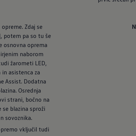
e opreme. Zdaj se
N
], potem pa so tu še
. Že osnovna oprema
zširjenim naborom
 tudi žarometi LED,
 in asistenca za
e Assist. Dodatna
lazina. Osrednja
vi strani, bočno na
 se blazina sproži
 in sovoznika.
premo vključil tudi