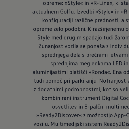
opreme: »Style« in »R-Line«, ki sta 
aktualnem Golfu. Izvedbi »Style« in »R-
konfiguraciji različne prednosti, a 
opreme zelo podobni. K razširjenemu 
Style med drugim spadajo tudi žarom
Zunanjost vozila se ponaša z individ
sprednjega dela s prečnimi letvami
sprednjima meglenkama LED in
aluminijastimi platišči »Ronda«. Ena od
tudi pomoč pri parkiranju. Notranjost 
z dodatnimi podrobnostmi, kot so velik
kombinirani instrument Digital Co
osvetlitev in 8-palčni multimed
»Ready2Discover« z možnostjo App-C
vozilu. Multimedijski sistem Ready2D