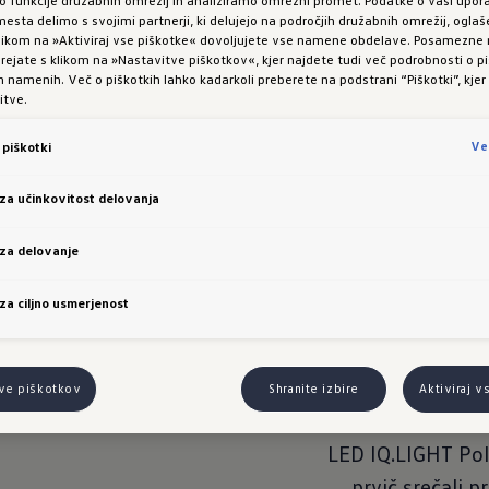
esta delimo s svojimi partnerji, ki delujejo na področjih družabnih omrežij, oglaš
 klikom na »Aktiviraj vse piškotke« dovoljujete vse namene obdelave. Posamezn
vi Polo.
Novi Polo se lahko 
 urejate s klikom na »Nastavitve piškotkov«, kjer najdete tudi več podrobnosti o pi
namenih. Več o piškotkih lahko kadarkoli preberete na podstrani “Piškotki”, kjer
do sedaj na voljo le
itve.
asistenca za vož
Ve
piškotki
razredu Polo 
tempomata z avt
 za učinkovitost delovanja
(samodejno ura
 za delovanje
ohranjanje smeri n
sedaj serijsko opr
 za ciljno usmerjenost
ki omogoča delno a
lahko redko ka
podobnim inovativ
tve piškotkov
Shranite izbire
Aktiviraj v
ga ima Polo. Tehno
LED IQ.LIGHT Pol
prvič srečali p