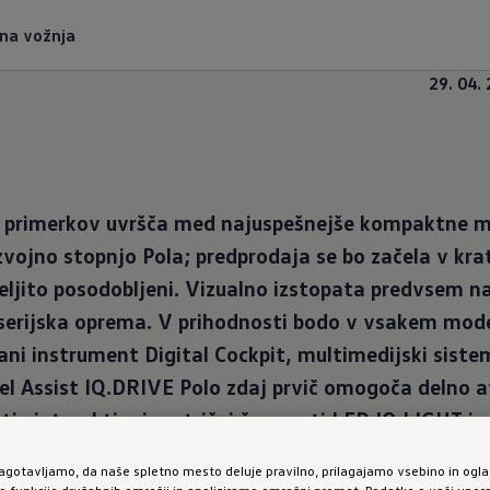
tna vožnja
29. 04.
anih primerkov uvršča med najuspešnejše kompaktne 
vojno stopnjo Pola; predprodaja se bo začela v kra
eljito posodobljeni. Vizualno izstopata predvsem na
udi serijska oprema. V prihodnosti bodo v vsakem mod
rani instrument Digital Cockpit, multimedijski siste
vel Assist IQ.DRIVE Polo zdaj prvič omogoča delno
i : interaktivni matrični žarometi LED IQ.LIGHT 
klimatske naprave z zaslonom na dotik.
zagotavljamo, da naše spletno mesto deluje pravilno, prilagajamo vsebino in ogla
funkcije družabnih omrežij in analiziramo omrežni promet. Podatke o vaši upor