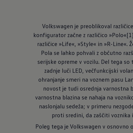
Volkswagen je preoblikoval različic
konfigurator začne z različico »Polo«[1
različice »Life«, »Style« in »R-Line«
Pola se lahko pohvali z občutno ra
serijske opreme v vozilu. Del tega so
zadnje luči LED, večfunkcijski volan
ohranjanje smeri na voznem pasu Lan
novost je tudi osrednja varnostna b
varnostna blazina se nahaja na vozniko
naslonjalu sedeža; v primeru nezgode
proti sredini, da zaščiti voznika
Poleg tega je Volkswagen v osnovno o