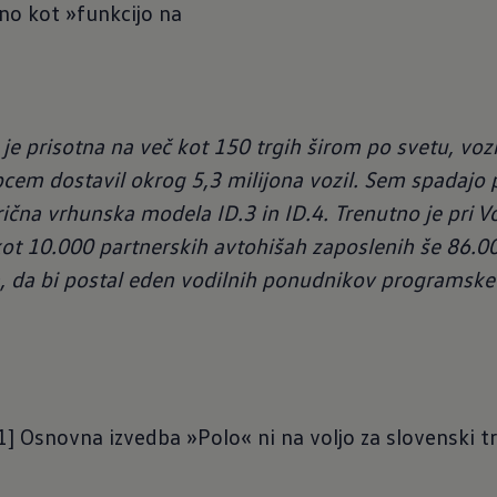
no kot »funkcijo na
 prisotna na več kot 150 trgih širom po svetu, vozil
cem dostavil okrog 5,3 milijona vozil. Sem spadajo p
trična vrhunska modela ID.3 in ID.4. Trenutno je pri
 kot 10.000 partnerskih avtohišah zaposlenih še 86.00
, da bi postal eden vodilnih ponudnikov programske
1] Osnovna izvedba »Polo« ni na voljo za slovenski t