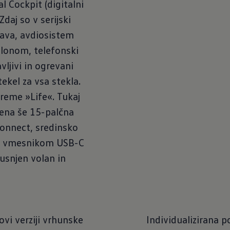
l Cockpit (digitalni
daj so v serijski
rava, avdiosistem
lonom, telefonski
ljivi in ogrevani
tekel za vsa stekla.
preme »Life«. Tukaj
čena še 15-palčna
Connect, sredinsko
im vmesnikom USB-C
 usnjen volan in
ovi verziji vrhunske
Individualizirana 