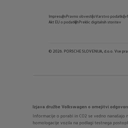
Impresum
Pravno obvestilo
Varstvo podatkov
Akt EU o podatkih
Preklic digitalnih storitev
© 2026. PORSCHE SLOVENIJA, d.o.o. Vse prav
Izjava družbe Volkswagen o omejitvi odgovor
Informacije o porabi in CO2 se vedno nanašajo n
homologacije vozila na podlagi testnega postop