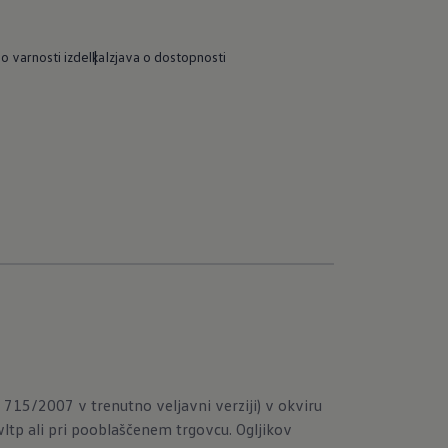
 o varnosti izdelka
Izjava o dostopnosti
715/2007 v trenutno veljavni verziji) v okviru
wltp
ali pri pooblaščenem trgovcu. Ogljikov