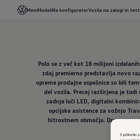
Meni
Modeli
Na konfigurator
Vozila na zalogi in tes
Polo se z več kot 18 milijoni izdel
zdaj premierno predstavlja novo raz
opreme prodajne uspešnice so bili tem
del vozila. Precej razširjena je t
zadnje luči LED, digitalni kombini
opcijske asistence za vožnjo Tra
hitrostnem območju. Druge novost
S piškotki 
omogočamo 