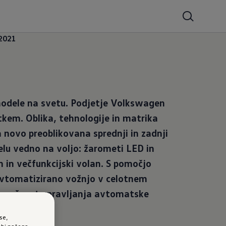
 2021
modele na svetu. Podjetje Volkswagen
tkem. Oblika, tehnologije in matrika
 novo preoblikovana sprednji in zadnji
elu vedno na voljo: žarometi LED in
m in večfunkcijski volan. S pomočjo
 avtomatizirano vožnjo v celotnem
in možnost upravljanja avtomatske
se,
abi našega