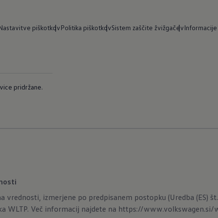
Nastavitve piškotkov
Politika piškotkov
Sistem zaščite žvižgačev
Informacije
ice pridržane.
nosti
a vrednosti, izmerjene po predpisanem postopku (Uredba (ES) št. 
ka WLTP. Več informacij najdete na
https://www.volkswagen.si/