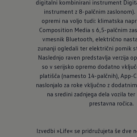
digitalni kombinirani instrument Digita
instrument z 8-palčnim zaslonom). Z
opremi na voljo tudi: klimatska nap
Composition Media s 6,5-palčnim zas
vmesnik Bluetooth, električno nastav
zunanji ogledali ter električni pomik s
Naslednjo raven predstavlja verzija o
so v serijsko opremo dodatno vklju
platišča (namesto 14-palčnih), App-
naslonjalo za roke vključno z dodatn
na sredini zadnjega dela vozila ter
prestavna ročica.
Izvedbi »Life« se pridružujeta še dve n