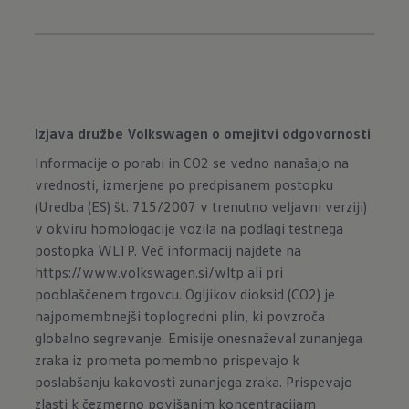
Izjava družbe Volkswagen o omejitvi odgovornosti
Informacije o porabi in CO2 se vedno nanašajo na
vrednosti, izmerjene po predpisanem postopku
(Uredba (ES) št. 715/2007 v trenutno veljavni verziji)
v okviru homologacije vozila na podlagi testnega
postopka WLTP. Več informacij najdete na
https://www.volkswagen.si/wltp
ali pri
pooblaščenem trgovcu. Ogljikov dioksid (CO2) je
najpomembnejši toplogredni plin, ki povzroča
globalno segrevanje. Emisije onesnaževal zunanjega
zraka iz prometa pomembno prispevajo k
poslabšanju kakovosti zunanjega zraka. Prispevajo
zlasti k čezmerno povišanim koncentracijam