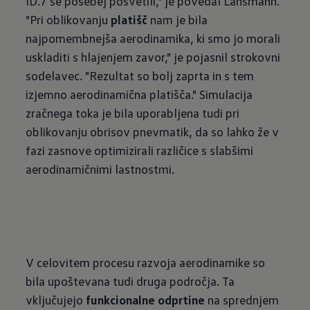
ID.7 še posebej posvetili," je povedal Lansmann.
"Pri oblikovanju
platišč
nam je bila
najpomembnejša aerodinamika, ki smo jo morali
uskladiti s hlajenjem zavor," je pojasnil strokovni
sodelavec. "Rezultat so bolj zaprta in s tem
izjemno aerodinamična platišča." Simulacija
zračnega toka je bila uporabljena tudi pri
oblikovanju obrisov pnevmatik, da so lahko že v
fazi zasnove optimizirali različice s slabšimi
aerodinamičnimi lastnostmi.
V celovitem procesu razvoja aerodinamike so
bila upoštevana tudi druga področja. Ta
vključujejo
funkcionalne odprtine
na sprednjem