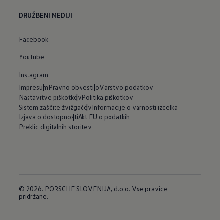
DRUŽBENI MEDIJI
Facebook
YouTube
Instagram
Impresum
Pravno obvestilo
Varstvo podatkov
Nastavitve piškotkov
Politika piškotkov
Sistem zaščite žvižgačev
Informacije o varnosti izdelka
Izjava o dostopnosti
Akt EU o podatkih
Preklic digitalnih storitev
© 2026. PORSCHE SLOVENIJA, d.o.o. Vse pravice
pridržane.