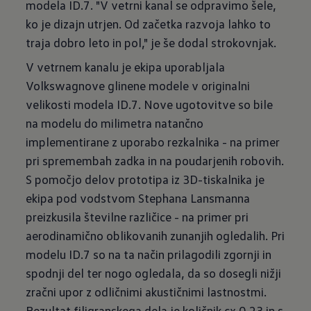
modela ID.7. "V vetrni kanal se odpravimo šele,
ko je dizajn utrjen. Od začetka razvoja lahko to
traja dobro leto in pol," je še dodal strokovnjak.
V vetrnem kanalu je ekipa uporabljala
Volkswagnove glinene modele v originalni
velikosti modela ID.7. Nove ugotovitve so bile
na modelu do milimetra natančno
implementirane z uporabo rezkalnika - na primer
pri spremembah zadka in na poudarjenih robovih.
S pomočjo delov prototipa iz 3D-tiskalnika je
ekipa pod vodstvom Stephana Lansmanna
preizkusila številne različice - na primer pri
aerodinamično oblikovanih zunanjih ogledalih. Pri
modelu ID.7 so na ta način prilagodili zgornji in
spodnji del ter nogo ogledala, da so dosegli nižji
zračni upor z odličnimi akustičnimi lastnostmi.
Rezultat filigranskega dela je količnik cx 0,23 in s