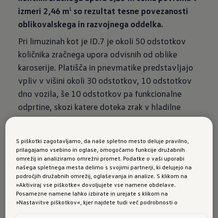
izmeri 2,46 m
so rezultat tesne povezanosti
1
oblikovalskega in razvojnega oddelka.
Pri limuzinah kot je ID.7 je okoli 50 odstotkov
količnika zračnega upora odvisnih od oblike
karoserije. Platišča in pnevmatike predstavljajo
vpliv v višini okoli 30 odstotkov, 10 odstotkov
dno vozila, še 10 odstotkov pa funkcionalne
odprtine, skozi katere doteka zrak v hladilne
sisteme na sprednjem delu vozila. Novi ID.7 je
najbolj aerodinamičen model iz družine ID.
S piškotki zagotavljamo, da naše spletno mesto deluje pravilno,
doslej, kar se že na prvi pogled odraža v silhueti
prilagajamo vsebino in oglase, omogočamo funkcije družabnih
tega skoraj pet metrov dolgega avtomobila.
omrežij in analiziramo omrežni promet. Podatke o vaši uporabi
našega spletnega mesta delimo s svojimi partnerji, ki delujejo na
Volkswagnov oblikovalec Daniel Scharfschwerdt
področjih družabnih omrežij, oglaševanja in analize. S klikom na
je povedal: "Pri zasnovi modela ID.7 smo se
»Aktiviraj vse piškotke« dovoljujete vse namene obdelave.
Posamezne namene lahko izbirate in urejate s klikom na
osredotočili na aerodinamiko, kot še pri
»Nastavitve piškotkov«, kjer najdete tudi več podrobnosti o
nobenem drugem modelu doslej: ima nizek
piškotkih in posameznih namenih. Več o piškotkih lahko kadarkoli