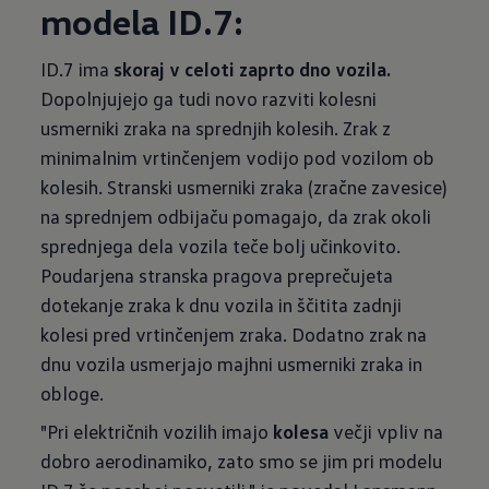
modela ID.7:
ID.7 ima
skoraj v celoti zaprto dno vozila.
Dopolnjujejo ga tudi novo razviti kolesni
usmerniki zraka na sprednjih kolesih. Zrak z
minimalnim vrtinčenjem vodijo pod vozilom ob
kolesih. Stranski usmerniki zraka (zračne zavesice)
na sprednjem odbijaču pomagajo, da zrak okoli
sprednjega dela vozila teče bolj učinkovito.
Poudarjena stranska pragova preprečujeta
dotekanje zraka k dnu vozila in ščitita zadnji
kolesi pred vrtinčenjem zraka. Dodatno zrak na
dnu vozila usmerjajo majhni usmerniki zraka in
obloge.
"Pri električnih vozilih imajo
kolesa
večji vpliv na
dobro aerodinamiko, zato smo se jim pri modelu