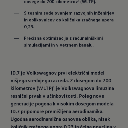
dosege do 700 kilometrov
 (WLTP).
1
S tesnim sodelovanjem razvojnih inženirjev 
in oblikovalcev do količnika zračnega upora 
0,23.
Precizna optimizacija z računalniškimi 
simulacijami in v vetrnem kanalu.
ID.7 je Volkswagnov prvi električni model
višjega srednjega razreda. Z dosegom do 700
kilometrov (WLTP)
je Volkswagnova limuzina
1
resnični prvak v učinkovitosti. Poleg nove
generacije pogona k visokim dosegom modela
ID.7 pripomore premišljena aerodinamika.
Ugodna aerodinamična osnovna oblika, nizek
količnik zračnega upora 0,23 in čelna površina v