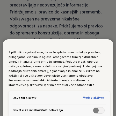
predstavljajo neobvezujočo informacijo.
Pridržujemo si pravico do kasnejših sprememb.
Volkswagen ne prevzema nikakršne
odgovornosti za napake. Pridržujemo si pravico
do sprememb konstrukcije, opreme in obsega
opreme ter do barvnih odstopanj. Vse navedene
cene so neobvezujoče, nekartelne priporočene
S piškotki zagotavljamo, da naše spletno mesto deluje pravilno,
cene, ki vključujejo DMV in DDV.
prilagajamo vsebino in oglase, omogočamo funkcije družabnih
omrežij in analiziramo omrežni promet. Podatke o vaši uporabi
Program je, vključno z vsemi njegovimi deli, kot
našega spletnega mesta delimo s svojimi partnerji, ki delujejo na
so podatki in slike, avtorsko zaščiten. Vsakršna
področjih družabnih omrežij, oglaševanja in analize. S klikom na
»Aktiviraj vse piškotke« dovoljujete vse namene obdelave.
uporaba zunaj ozkih meja zakona o avtorskih
Posamezne namene lahko izbirate in urejate s klikom na
pravicah je brez soglasja nedovoljena in kazniva.
»Nastavitve piškotkov«, kjer najdete tudi več podrobnosti o
piškotkih in posameznih namenih. Več o piškotkih lahko kadarkoli
To velja predvsem za kopiranje, prevajanje,
preberete na podstrani “Piškotki”, kjer lahko urejate svoje privolitve.
snemanje na mikrofilm in elektronsko obdelavo.
Vedno aktiven
Obvezni piškotki
Uporaba slik je dovoljena samo za osebne
Piškotki za učinkovitost delovanja
namene. Družba Volkswagen AG je lastnica