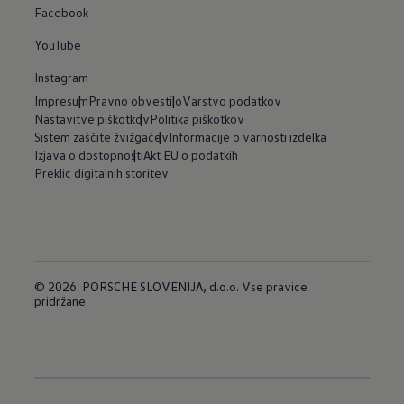
Facebook
YouTube
Instagram
Impresum
Pravno obvestilo
Varstvo podatkov
Nastavitve piškotkov
Politika piškotkov
Sistem zaščite žvižgačev
Informacije o varnosti izdelka
Izjava o dostopnosti
Akt EU o podatkih
Preklic digitalnih storitev
© 2026. PORSCHE SLOVENIJA, d.o.o. Vse pravice
pridržane.