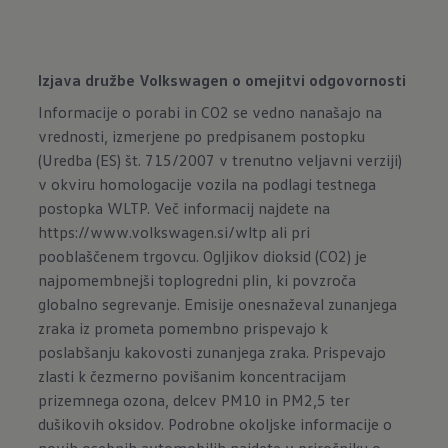
Izjava družbe Volkswagen o omejitvi odgovornosti
Informacije o porabi in CO2 se vedno nanašajo na
vrednosti, izmerjene po predpisanem postopku
(Uredba (ES) št. 715/2007 v trenutno veljavni verziji)
v okviru homologacije vozila na podlagi testnega
postopka WLTP. Več informacij najdete na
https://www.volkswagen.si/wltp
ali pri
pooblaščenem trgovcu. Ogljikov dioksid (CO2) je
najpomembnejši toplogredni plin, ki povzroča
globalno segrevanje. Emisije onesnaževal zunanjega
zraka iz prometa pomembno prispevajo k
poslabšanju kakovosti zunanjega zraka. Prispevajo
zlasti k čezmerno povišanim koncentracijam
prizemnega ozona, delcev PM10 in PM2,5 ter
dušikovih oksidov. Podrobne okoljske informacije o