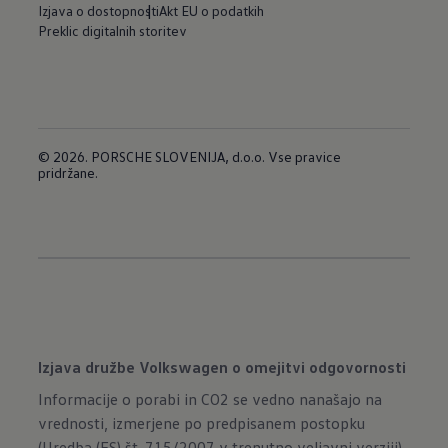
Izjava o dostopnosti
Akt EU o podatkih
Preklic digitalnih storitev
© 2026. PORSCHE SLOVENIJA, d.o.o. Vse pravice
pridržane.
Izjava družbe Volkswagen o omejitvi odgovornosti
Informacije o porabi in CO2 se vedno nanašajo na
vrednosti, izmerjene po predpisanem postopku
(Uredba (ES) št. 715/2007 v trenutno veljavni verziji)