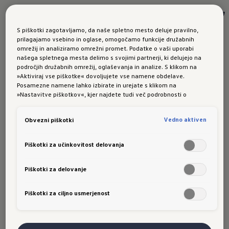
S piškotki zagotavljamo, da naše spletno mesto deluje pravilno,
prilagajamo vsebino in oglase, omogočamo funkcije družabnih
omrežij in analiziramo omrežni promet. Podatke o vaši uporabi
našega spletnega mesta delimo s svojimi partnerji, ki delujejo na
področjih družabnih omrežij, oglaševanja in analize. S klikom na
»Aktiviraj vse piškotke« dovoljujete vse namene obdelave.
Posamezne namene lahko izbirate in urejate s klikom na
»Nastavitve piškotkov«, kjer najdete tudi več podrobnosti o
piškotkih in posameznih namenih. Več o piškotkih lahko kadarkoli
preberete na podstrani “Piškotki”, kjer lahko urejate svoje privolitve.
VOLKSWAGEN
Vedno aktiven
Obvezni piškotki
Katalogi & ceniki
Piškotki za učinkovitost delovanja
Vozila na zalogi
Piškotki za delovanje
Prijava na testne vožnje
Piškotki za ciljno usmerjenost
Volkswagen Revija
Novice