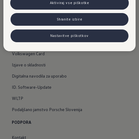
Volkswagen Gospodarska vozila
Aktiviraj vse piškotke
Rabljena vozila
Shranite izbire
SERVIS
Nastavitve piškotkov
Iskanje Volkswagnovega partnerja
Volkswagen Card
Izjave o skladnosti
Digitalna navodila za uporabo
ID. Software-Update
WLTP
Podaljšano jamstvo Porsche Slovenija
PODPORA
Kontakt