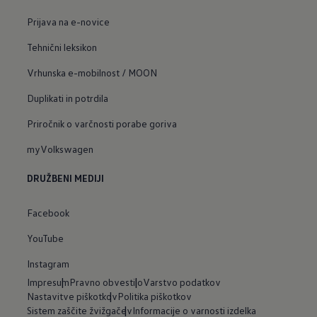
Prijava na e-novice
Tehnični leksikon
Vrhunska e-mobilnost / MOON
Duplikati in potrdila
Priročnik o varčnosti porabe goriva
myVolkswagen
DRUŽBENI MEDIJI
Facebook
YouTube
Instagram
Impresum
Pravno obvestilo
Varstvo podatkov
Nastavitve piškotkov
Politika piškotkov
Sistem zaščite žvižgačev
Informacije o varnosti izdelka