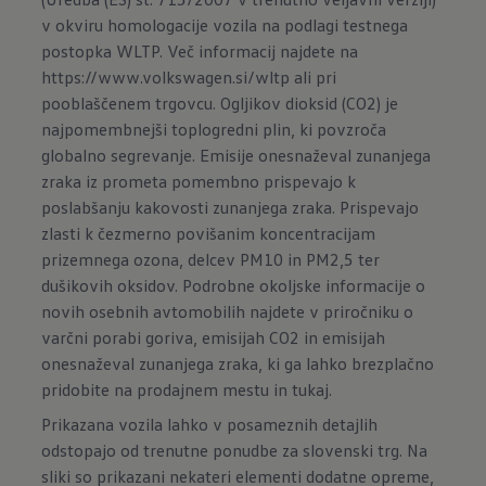
v okviru homologacije vozila na podlagi testnega
postopka WLTP. Več informacij najdete na
https://www.volkswagen.si/wltp
ali pri
pooblaščenem trgovcu. Ogljikov dioksid (CO2) je
najpomembnejši toplogredni plin, ki povzroča
globalno segrevanje. Emisije onesnaževal zunanjega
zraka iz prometa pomembno prispevajo k
poslabšanju kakovosti zunanjega zraka. Prispevajo
zlasti k čezmerno povišanim koncentracijam
prizemnega ozona, delcev PM10 in PM2,5 ter
dušikovih oksidov. Podrobne okoljske informacije o
novih osebnih avtomobilih najdete v priročniku o
varčni porabi goriva, emisijah CO2 in emisijah
onesnaževal zunanjega zraka, ki ga lahko brezplačno
pridobite na prodajnem mestu in
tukaj
.
Prikazana vozila lahko v posameznih detajlih
odstopajo od trenutne ponudbe za slovenski trg. Na
sliki so prikazani nekateri elementi dodatne opreme,