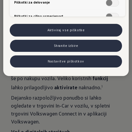
Upgrade
Piškotki za delovanje
Piškotki za ciljno usmerjenost
s
Aktiviraj vse piškotke
Shranite izbire
Nastavitve piškotkov
Opremo svojega Volkswagna lahko razširite tudi
še po nakupu vozila. Veliko koristnih
funkcij
lahko prilagodljivo
aktivirate
naknadno.
1
Dejansko razpoložljivo ponudbo si lahko
ogledate v trgovini In-Car v vozilu, v spletni
trgovini Volkswagen Connect in v aplikaciji
Volkswagen.
Več o digitalnih storitvah