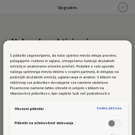
Upgrades
Naknadno aktiviranje
funkcij?
Z Golfom je mogoče
S piškotki zagotavljamo, da naše spletno mesto deluje pravilno,
tudi to.
prilagajamo vsebino in oglase, omogočamo funkcije družabnih
omrežij in analiziramo omrežni promet. Podatke o vaši uporabi
našega spletnega mesta delimo s svojimi partnerji, ki delujejo na
Golf GTI:
področjih družabnih omrežij, oglaševanja in analize. S klikom na
»Aktiviraj vse piškotke« dovoljujete vse namene obdelave.
Posamezne namene lahko izbirate in urejate s klikom na
»Nastavitve piškotkov«, kjer najdete tudi več podrobnosti o
piškotkih in posameznih namenih. Več o piškotkih lahko kadarkoli
Funkcije
preberete na podstrani “Piškotki”, kjer lahko urejate svoje privolitve.
Vedno aktiven
Obvezni piškotki
Piškotki za učinkovitost delovanja