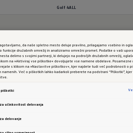
Golf 4ALL
ALL
zagotavljamo, da naše spletno mesto deluje pravilno, prilagajamo vsebino in ogla
funkcije družabnih omrežij in analiziramo omrežni promet. Podatke o vaši upor
esta delimo s svojimi partnerji, ki delujejo na področjih družabnih omrežij, oglaš
 klikom na »Aktiviraj vse piškotke« dovoljujete vse namene obdelave. Posamezn
 urejate s klikom na »Nastavitve piškotkov«, kjer najdete tudi več podrobnosti o pi
namenih. Več o piškotkih lahko kadarkoli preberete na podstrani “Piškotki”, kjer
4ALL
itve.
Ve
piškotki
 za učinkovitost delovanja
edbi Life in dodatno
 za delovanje
dečo opremo:
 za ciljno usmerjenost