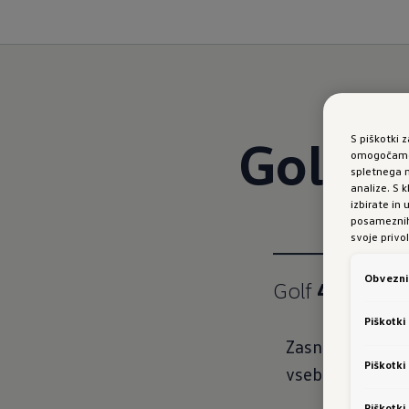
Golf 4
S piškotki 
omogočamo 
spletnega m
analize. S
izbirate in
posameznih 
svoje privol
Obvezni 
Golf
4ALL
Piškotki
Zasnovan na izv
Piškotki
vsebuje še sle
Piškotki