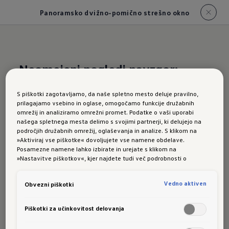
Panoramsko dvižno-pomično strešno okno
Neomejeni pogledi navzgor:
visoko uvrščeni na lestvici
S piškotki zagotavljamo, da naše spletno mesto deluje pravilno,
navdušenja
prilagajamo vsebino in oglase, omogočamo funkcije družabnih
omrežij in analiziramo omrežni promet. Podatke o vaši uporabi
našega spletnega mesta delimo s svojimi partnerji, ki delujejo na
Panoramsko dvižno-
področjih družabnih omrežij, oglaševanja in analize. S klikom na
»Aktiviraj vse piškotke« dovoljujete vse namene obdelave.
pomično strešno okno
Posamezne namene lahko izbirate in urejate s klikom na
»Nastavitve piškotkov«, kjer najdete tudi več podrobnosti o
piškotkih in posameznih namenih. Več o piškotkih lahko kadarkoli
preberete na podstrani “Piškotki”, kjer lahko urejate svoje privolitve.
Vedno aktiven
Obvezni piškotki
Razkošne dimenzije za enkratne vtise: opcijsko
Piškotki za učinkovitost delovanja
panoramsko dvižno-pomično strešno okno se
razteza domala prek celotne strehe in tudi