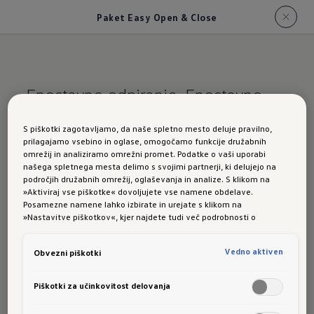
Paket Easy Open & Close
Enostavno odpiranje. Enostavno
zapiranje.
Enostavno odlično.
S piškotki zagotavljamo, da naše spletno mesto deluje pravilno,
prilagajamo vsebino in oglase, omogočamo funkcije družabnih
omrežij in analiziramo omrežni promet. Podatke o vaši uporabi
Paket Easy Open &
našega spletnega mesta delimo s svojimi partnerji, ki delujejo na
področjih družabnih omrežij, oglaševanja in analize. S klikom na
Close
»Aktiviraj vse piškotke« dovoljujete vse namene obdelave.
Posamezne namene lahko izbirate in urejate s klikom na
»Nastavitve piškotkov«, kjer najdete tudi več podrobnosti o
piškotkih in posameznih namenih. Več o piškotkih lahko kadarkoli
preberete na podstrani “Piškotki”, kjer lahko urejate svoje privolitve.
Vedno aktiven
Obvezni piškotki
Klasična težava: otovorjeni z vrečkami in
torbami stojite pred prtljažnikom avtomobila in
Piškotki za učinkovitost delovanja
nimate proste roke, da bi prtljažnik odprli.