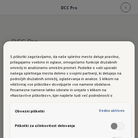
DCC Pro
DCC Pro
Vožnja čisto
po vašem
S piškotki zagotavljamo, da naše spletno mesto deluje pravilno,
prilagajamo vsebino in oglase, omogočamo funkcije družabnih
okusu
omrežij in analiziramo omrežni promet. Podatke o vaši uporabi
našega spletnega mesta delimo s svojimi partnerji, ki delujejo na
področjih družabnih omrežij, oglaševanja in analize. S klikom na
»Aktiviraj vse piškotke« dovoljujete vse namene obdelave.
Posamezne namene lahko izbirate in urejate s klikom na
»Nastavitve piškotkov«, kjer najdete tudi več podrobnosti o
Z opcijskim dinamičnim uravnavanjem podvozja
piškotkih in posameznih namenih. Več o piškotkih lahko kadarkoli
preberete na podstrani “Piškotki”, kjer lahko urejate svoje privolitve.
DCC Pro lahko podvozje prilagodite svojim
Vedno aktiven
Obvezni piškotki
potrebam – glede na to, ali želite voziti bolj
Piškotki za učinkovitost delovanja
športno ali bolj udobno.
Sistem se z elektronsko uravnavanimi blažilniki in