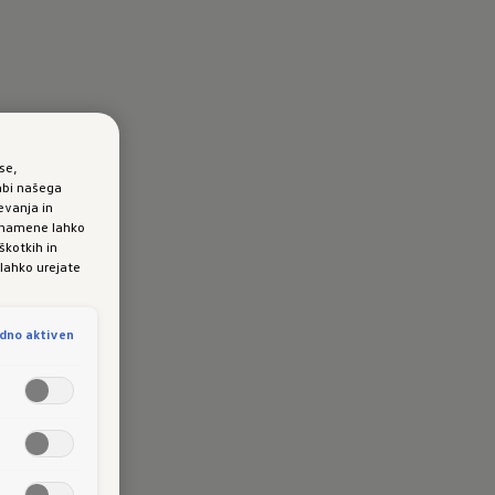
se,
abi našega
evanja in
e namene lahko
škotkih in
 lahko urejate
dno aktiven