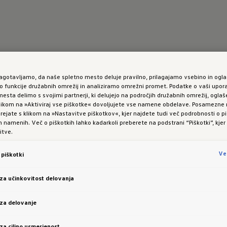
zagotavljamo, da naše spletno mesto deluje pravilno, prilagajamo vsebino in ogla
funkcije družabnih omrežij in analiziramo omrežni promet. Podatke o vaši upor
esta delimo s svojimi partnerji, ki delujejo na področjih družabnih omrežij, oglaš
 klikom na »Aktiviraj vse piškotke« dovoljujete vse namene obdelave. Posamezn
 urejate s klikom na »Nastavitve piškotkov«, kjer najdete tudi več podrobnosti o pi
namenih. Več o piškotkih lahko kadarkoli preberete na podstrani “Piškotki”, kjer
itve.
Ve
piškotki
 za učinkovitost delovanja
 za delovanje
 za ciljno usmerjenost