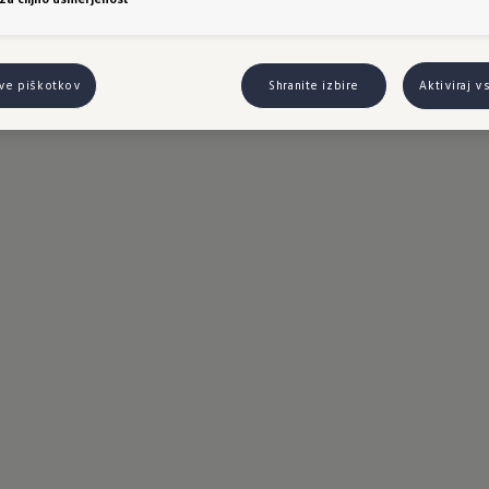
tve piškotkov
Shranite izbire
Aktiviraj v