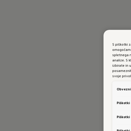
S piškotki 
omogočamo 
spletnega m
analize. S
izbirate in
posameznih 
svoje privol
Obvezni 
Piškotki
Piškotki
Piškotki