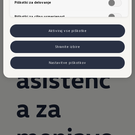
Piškotki za delovanje
je smeri
Piškotki za ciljno usmerjenost
Aktiviraj vse piškotke
in
Shranite izbire
Nastavitve piškotkov
asistenc
a za