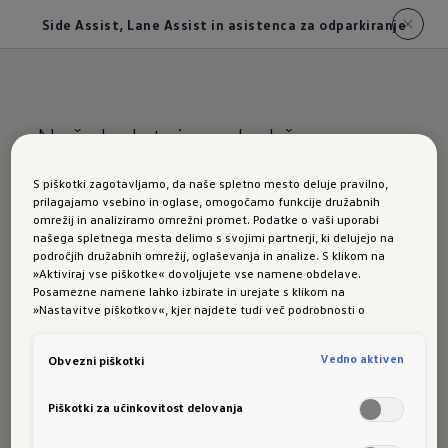
Side Assist, Lane Assist in asistenca za odparkiranje
Naš dodatni pogled čez ramo
S piškotki zagotavljamo, da naše spletno mesto deluje pravilno,
Asistenc
prilagajamo vsebino in oglase, omogočamo funkcije družabnih
omrežij in analiziramo omrežni promet. Podatke o vaši uporabi
našega spletnega mesta delimo s svojimi partnerji, ki delujejo na
področjih družabnih omrežij, oglaševanja in analize. S klikom na
»Aktiviraj vse piškotke« dovoljujete vse namene obdelave.
a za
Posamezne namene lahko izbirate in urejate s klikom na
»Nastavitve piškotkov«, kjer najdete tudi več podrobnosti o
piškotkih in posameznih namenih. Več o piškotkih lahko kadarkoli
preberete na podstrani “Piškotki”, kjer lahko urejate svoje privolitve.
Vedno aktiven
Obvezni piškotki
ohranjan
Piškotki za učinkovitost delovanja