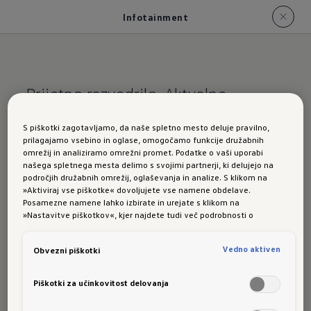
Infotainment
Prijetno razvedrilo. Aktualne
informacije.
S piškotki zagotavljamo, da naše spletno mesto deluje pravilno,
prilagajamo vsebino in oglase, omogočamo funkcije družabnih
ID.3 Neo:
omrežij in analiziramo omrežni promet. Podatke o vaši uporabi
našega spletnega mesta delimo s svojimi partnerji, ki delujejo na
infotainment
področjih družabnih omrežij, oglaševanja in analize. S klikom na
»Aktiviraj vse piškotke« dovoljujete vse namene obdelave.
Posamezne namene lahko izbirate in urejate s klikom na
»Nastavitve piškotkov«, kjer najdete tudi več podrobnosti o
piškotkih in posameznih namenih. Več o piškotkih lahko kadarkoli
preberete na podstrani “Piškotki”, kjer lahko urejate svoje privolitve.
Sistem
Innovision
združuje navigacijo, trgovino
Vedno aktiven
Obvezni piškotki
In-Car, infotainment, ID. Cockpit in
glasovno
Piškotki za učinkovitost delovanja
asistenco IDA
, ki skupaj ustvarjajo nov digitalni
doživljajski svet, v katerem je vse intuitivno,