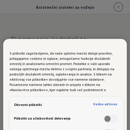
Asistenčni sistemi za vožnjo
Ti pomagajo, kadarkoli to
potrebuješ.
S piškotki zagotavljamo, da naše spletno mesto deluje pravilno,
prilagajamo vsebino in oglase, omogočamo funkcije družabnih
ID.3 Neo: asistenčni
omrežij in analiziramo omrežni promet. Podatke o vaši uporabi
našega spletnega mesta delimo s svojimi partnerji, ki delujejo na
sistemi za vožnjo
področjih družabnih omrežij, oglaševanja in analize. S klikom na
»Aktiviraj vse piškotke« dovoljujete vse namene obdelave.
Posamezne namene lahko izbirate in urejate s klikom na
»Nastavitve piškotkov«, kjer najdete tudi več podrobnosti o
Za izvedbe novega modela ID.3 Neo so na voljo
piškotkih in posameznih namenih. Več o piškotkih lahko kadarkoli
preberete na podstrani “Piškotki”, kjer lahko urejate svoje privolitve.
naslednji asistenčni sistemi za vožnjo:
Vedno aktiven
Obvezni piškotki
Connected Travel Assist
Piškotki za učinkovitost delovanja
asistenca za varčno vožnjo