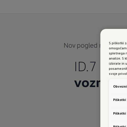
S piškotki 
Nov pogled na
mrtvi
omogočamo 
spletnega m
analize. S
ID.7 GTX
izbirate in
posameznih 
svoje privol
voznega 
Obvezni 
Piškotki
Piškotki
Piškotki