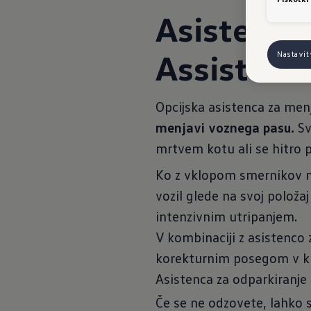
Asistenca
Assist
Nastavi
Opcijska asistenca za me
menjavi voznega pasu.
Sv
mrtvem kotu ali se hitro pr
Ko z vklopom smernikov na
vozil glede na svoj položa
intenzivnim utripanjem.
V kombinaciji z asistenco
korekturnim posegom v kr
Asistenca za odparkiranje v
Če se ne odzovete, lahko s