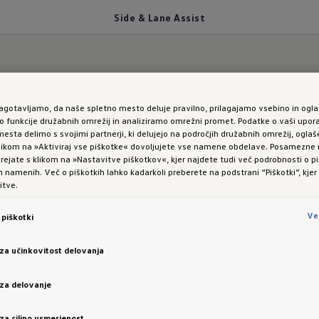
Side & Lane Assist
zagotavljamo, da naše spletno mesto deluje pravilno, prilagajamo vsebino in ogla
 kot.
funkcije družabnih omrežij in analiziramo omrežni promet. Podatke o vaši upor
esta delimo s svojimi partnerji, ki delujejo na področjih družabnih omrežij, oglaš
 klikom na »Aktiviraj vse piškotke« dovoljujete vse namene obdelave. Posamezn
:
Asistenca za menja
 urejate s klikom na »Nastavitve piškotkov«, kjer najdete tudi več podrobnosti o pi
namenih. Več o piškotkih lahko kadarkoli preberete na podstrani “Piškotki”, kjer
itve.
pasu Side Assist
Ve
piškotki
 za učinkovitost delovanja
Beispielhafte Darstellung am ID.7, Abbildung kann abweichen.
 za delovanje
 za ciljno usmerjenost