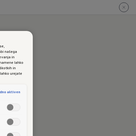
se,
abi našega
evanja in
e namene lahko
vo
škotkih in
 lahko urejate
dno aktiven