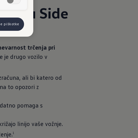
 pasu Side
se piškotke
nevarnost trčenja pri
e je drugo vozilo v
ačuna, ali bi katero od
 na to opozori z
dodatno pomaga s
ižajo linijo vaše vožnje.
enje.
1