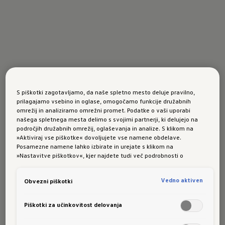
S piškotki zagotavljamo, da naše spletno mesto deluje pravilno,
prilagajamo vsebino in oglase, omogočamo funkcije družabnih
omrežij in analiziramo omrežni promet. Podatke o vaši uporabi
našega spletnega mesta delimo s svojimi partnerji, ki delujejo na
področjih družabnih omrežij, oglaševanja in analize. S klikom na
»Aktiviraj vse piškotke« dovoljujete vse namene obdelave.
Posamezne namene lahko izbirate in urejate s klikom na
»Nastavitve piškotkov«, kjer najdete tudi več podrobnosti o
piškotkih in posameznih namenih. Več o piškotkih lahko kadarkoli
preberete na podstrani “Piškotki”, kjer lahko urejate svoje privolitve.
Vedno aktiven
Obvezni piškotki
Piškotki za učinkovitost delovanja