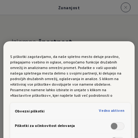
Zunanjost
Izjemna
športnost
ID.4 GTX:
Zunanjost
S piškotki zagotavljamo, da naše spletno mesto deluje pravilno,
prilagajamo vsebino in oglase, omogočamo funkcije družabnih
omrežij in analiziramo omrežni promet. Podatke o vaši uporabi
našega spletnega mesta delimo s svojimi partnerji, ki delujejo na
področjih družabnih omrežij, oglaševanja in analize. S klikom na
»Aktiviraj vse piškotke« dovoljujete vse namene obdelave.
ID.4 GTX
blesti z 20-palčnimi aluminijastimi
Posamezne namene lahko izbirate in urejate s klikom na
»Nastavitve piškotkov«, kjer najdete tudi več podrobnosti o
platišči v ekskluzivnem dizajnu GTX, posebnimi
piškotkih in posameznih namenih. Več o piškotkih lahko kadarkoli
napisi in kontrastnim temnim difuzorjem.
preberete na podstrani “Piškotki”, kjer lahko urejate svoje privolitve.
Vedno aktiven
Obvezni piškotki
Njegovo podobo zaokrožajo številni črni
elementi, med drugim streha, strešni okvir,
Piškotki za učinkovitost delovanja
odprtine za dovod zraka, strešne letve za