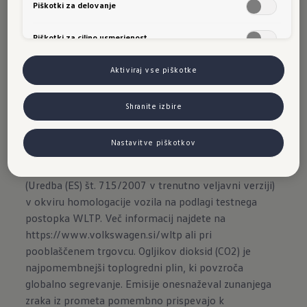
Piškotki za delovanje
Piškotki za ciljno usmerjenost
Aktiviraj vse piškotke
Z zavorami pri 8 % vzponu.
Shranite izbire
Izjava družbe Volkswagen o omejitvi odgovornosti
Nastavitve piškotkov
Informacije o porabi in CO2 se vedno nanašajo na
vrednosti, izmerjene po predpisanem postopku
(Uredba (ES) št. 715/2007 v trenutno veljavni verziji)
v okviru homologacije vozila na podlagi testnega
postopka WLTP. Več informacij najdete na
https://www.volkswagen.si/wltp
ali pri
pooblaščenem trgovcu. Ogljikov dioksid (CO2) je
najpomembnejši toplogredni plin, ki povzroča
globalno segrevanje. Emisije onesnaževal zunanjega
zraka iz prometa pomembno prispevajo k