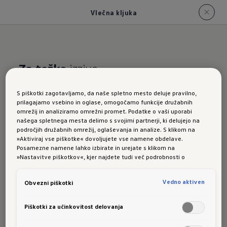
Vlečna kljuka
Za težke
izzive
Povečana priklopna
S piškotki zagotavljamo, da naše spletno mesto deluje pravilno,
prilagajamo vsebino in oglase, omogočamo funkcije družabnih
obremenitev
omrežij in analiziramo omrežni promet. Podatke o vaši uporabi
našega spletnega mesta delimo s svojimi partnerji, ki delujejo na
področjih družabnih omrežij, oglaševanja in analize. S klikom na
»Aktiviraj vse piškotke« dovoljujete vse namene obdelave.
Posamezne namene lahko izbirate in urejate s klikom na
»Nastavitve piškotkov«, kjer najdete tudi več podrobnosti o
Opcijska vlečna kljuka je zaradi štirikolesnega
piškotkih in posameznih namenih. Več o piškotkih lahko kadarkoli
preberete na podstrani “Piškotki”, kjer lahko urejate svoje privolitve.
pogona 4MOTION Dualmotor primerna za vlečne
Vedno aktiven
Obvezni piškotki
obremenitve do 1.400 kg
. Ko je več ne
1
Piškotki za učinkovitost delovanja
potrebujete, jo lahko z le nekaj prijemi
pospravite pod odbijač.