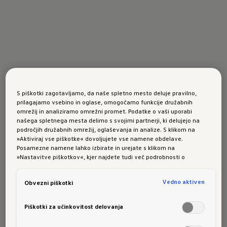
S piškotki zagotavljamo, da naše spletno mesto deluje pravilno,
prilagajamo vsebino in oglase, omogočamo funkcije družabnih
omrežij in analiziramo omrežni promet. Podatke o vaši uporabi
našega spletnega mesta delimo s svojimi partnerji, ki delujejo na
področjih družabnih omrežij, oglaševanja in analize. S klikom na
»Aktiviraj vse piškotke« dovoljujete vse namene obdelave.
Posamezne namene lahko izbirate in urejate s klikom na
»Nastavitve piškotkov«, kjer najdete tudi več podrobnosti o
piškotkih in posameznih namenih. Več o piškotkih lahko kadarkoli
preberete na podstrani “Piškotki”, kjer lahko urejate svoje privolitve.
Vedno aktiven
Obvezni piškotki
Piškotki za učinkovitost delovanja