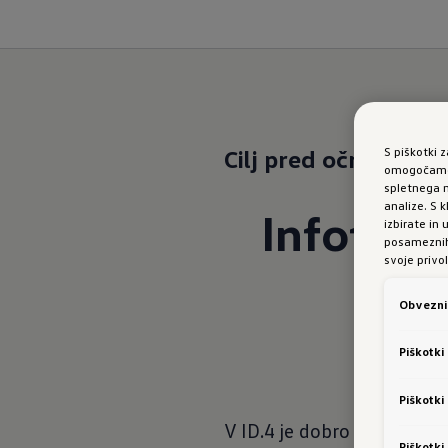
S piškotki 
Cilj pred očmi.
Glasba
omogočamo 
spletnega m
analize. S
Infotai
izbirate in
posameznih 
svoje privol
Obvezni 
Piškotki
Piškotki
V ID.4 je dobro poskrbljen
Piškotki