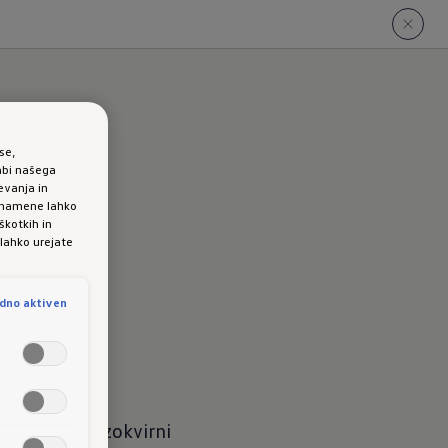
se,
abi našega
evanja in
e namene lahko
škotkih in
 lahko urejate
dno aktiven
9-palčni) brezokvirni