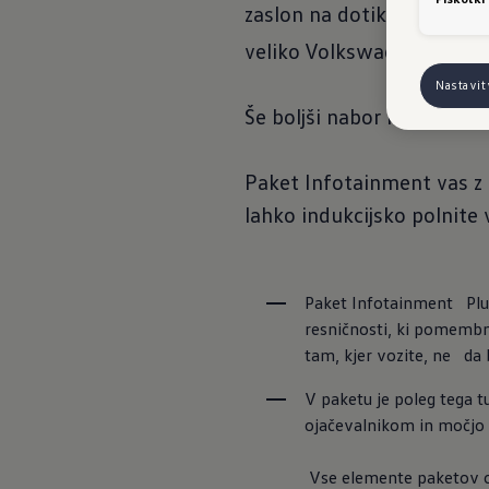
zaslon na dotik je zasnova
veliko Volkswagnovih digit
Nastavi
Še boljši nabor infotainm
Paket Infotainment vas z 
lahko indukcijsko polnite
Paket Infotainment   Plu
resničnosti, ki pomembne
tam, kjer vozite, ne   da
V paketu je poleg tega 
ojačevalnikom in močjo 
 Vse elemente paketov 