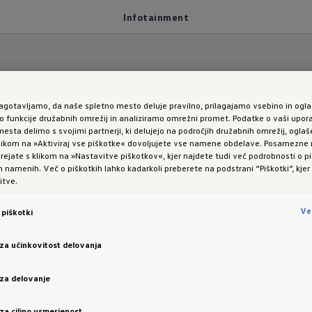
Infotainment
zagotavljamo, da naše spletno mesto deluje pravilno, prilagajamo vsebino in ogla
 v ušesih.
funkcije družabnih omrežij in analiziramo omrežni promet. Podatke o vaši upor
esta delimo s svojimi partnerji, ki delujejo na področjih družabnih omrežij, oglaš
 klikom na »Aktiviraj vse piškotke« dovoljujete vse namene obdelave. Posamezn
nment
 urejate s klikom na »Nastavitve piškotkov«, kjer najdete tudi več podrobnosti o pi
namenih. Več o piškotkih lahko kadarkoli preberete na podstrani “Piškotki”, kjer
itve.
Ve
piškotki
 za učinkovitost delovanja
 za delovanje
o za informacije in razvedrilo. 32,7-centimetrski (12,
 za ciljno usmerjenost