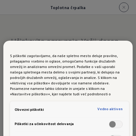
Toplotna črpalka
Učinkovito ogrevanje. Večji doseg
ID.
Polo: toplotna
S piškotki zagotavljamo, da naše spletno mesto deluje pravilno,
prilagajamo vsebino in oglase, omogočamo funkcije družabnih
črpalka
omrežij in analiziramo omrežni promet. Podatke o vaši uporabi
našega spletnega mesta delimo s svojimi partnerji, ki delujejo na
področjih družabnih omrežij, oglaševanja in analize. S klikom na
»Aktiviraj vse piškotke« dovoljujete vse namene obdelave.
Posamezne namene lahko izbirate in urejate s klikom na
»Nastavitve piškotkov«, kjer najdete tudi več podrobnosti o
Z opcijsko
toplotno črpalko
se pri modelih ID. za
piškotkih in posameznih namenih. Več o piškotkih lahko kadarkoli
preberete na podstrani “Piškotki”, kjer lahko urejate svoje privolitve.
ogrevanje notranjosti porabi manj energije kot s
Vedno aktiven
Obvezni piškotki
klasičnim sistemom ogrevanja. Doseg vozila je
Piškotki za učinkovitost delovanja
tako lahko daljši.
V primerjavi z avtomobili z bencinskim ali