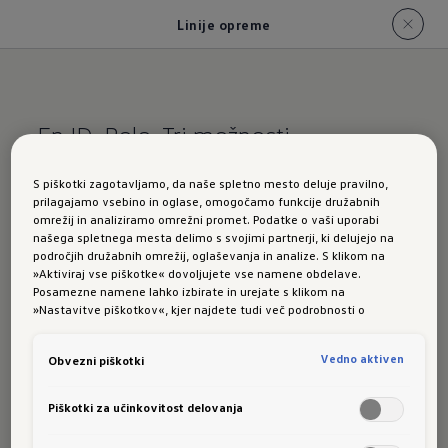
Linije opreme
En ID. Polo. Tri možnosti.
ID. Polo: linije
S piškotki zagotavljamo, da naše spletno mesto deluje pravilno,
prilagajamo vsebino in oglase, omogočamo funkcije družabnih
opreme
omrežij in analiziramo omrežni promet. Podatke o vaši uporabi
našega spletnega mesta delimo s svojimi partnerji, ki delujejo na
področjih družabnih omrežij, oglaševanja in analize. S klikom na
»Aktiviraj vse piškotke« dovoljujete vse namene obdelave.
Posamezne namene lahko izbirate in urejate s klikom na
Spoznajte značilnosti posameznih linij opreme za
»Nastavitve piškotkov«, kjer najdete tudi več podrobnosti o
model ID. Polo in izberite svojo najljubšo
piškotkih in posameznih namenih. Več o piškotkih lahko kadarkoli
preberete na podstrani “Piškotki”, kjer lahko urejate svoje privolitve.
izvedbo.
Vedno aktiven
Obvezni piškotki
Piškotki za učinkovitost delovanja
ID. Polo Trend