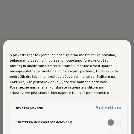
S piškotki zagotavljamo, da naše spletno mesto deluje pravilno,
prilagajamo vsebino in oglase, omogočamo funkcije družabnih
omrežij in analiziramo omrežni promet. Podatke o vaši uporabi
našega spletnega mesta delimo s svojimi partnerji, ki delujejo na
področjih družabnih omrežij, oglaševanja in analize. S klikom na
»Aktiviraj vse piškotke« dovoljujete vse namene obdelave.
Posamezne namene lahko izbirate in urejate s klikom na
»Nastavitve piškotkov«, kjer najdete tudi več podrobnosti o
piškotkih in posameznih namenih. Več o piškotkih lahko kadarkoli
preberete na podstrani “Piškotki”, kjer lahko urejate svoje privolitve.
Vedno aktiven
Obvezni piškotki
Piškotki za učinkovitost delovanja