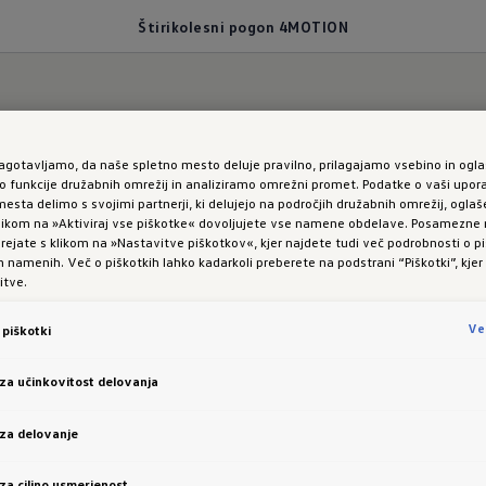
Štirikolesni pogon 4MOTION
zagotavljamo, da naše spletno mesto deluje pravilno, prilagajamo vsebino in ogla
 vožnji skozi ovinke
funkcije družabnih omrežij in analiziramo omrežni promet. Podatke o vaši upor
esta delimo s svojimi partnerji, ki delujejo na področjih družabnih omrežij, oglaš
 klikom na »Aktiviraj vse piškotke« dovoljujete vse namene obdelave. Posamezn
ack Edition: Štirikoles
 urejate s klikom na »Nastavitve piškotkov«, kjer najdete tudi več podrobnosti o pi
namenih. Več o piškotkih lahko kadarkoli preberete na podstrani “Piškotki”, kjer
itve.
N
Ve
piškotki
 za učinkovitost delovanja
 za delovanje
 za ciljno usmerjenost