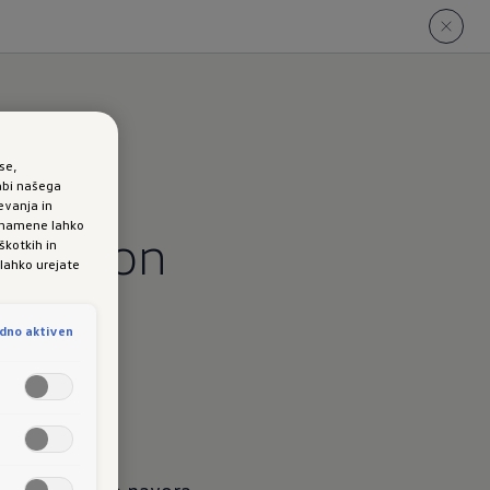
se,
abi našega
evanja in
e namene lahko
ni pogon
škotkih in
 lahko urejate
dno aktiven