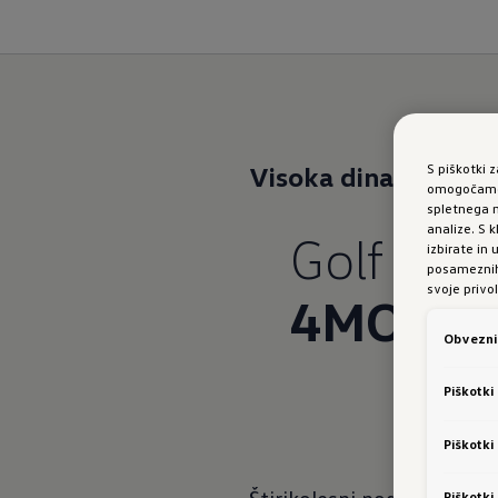
S piškotki 
Visoka dinamika
pri
omogočamo 
spletnega m
analize. S
Golf R Bl
izbirate in
posameznih 
svoje privol
4MOTO
Obvezni 
Piškotki
Piškotki
Piškotki