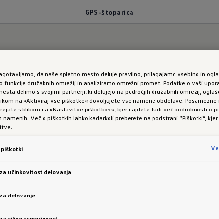
GPS-štoparica
zagotavljamo, da naše spletno mesto deluje pravilno, prilagajamo vsebino in ogla
ovih rekordov
funkcije družabnih omrežij in analiziramo omrežni promet. Podatke o vaši upor
esta delimo s svojimi partnerji, ki delujejo na področjih družabnih omrežij, oglaš
 klikom na »Aktiviraj vse piškotke« dovoljujete vse namene obdelave. Posamezn
riant:
GPS-štoparica
 urejate s klikom na »Nastavitve piškotkov«, kjer najdete tudi več podrobnosti o pi
namenih. Več o piškotkih lahko kadarkoli preberete na podstrani “Piškotki”, kjer
itve.
Ve
piškotki
 za učinkovitost delovanja
nem času prevozite vnaprej določeno progo? Potem svo
 za delovanje
ki vključuje GPS-štoparico. Ko prvič prevozite izbr
 za ciljno usmerjenost