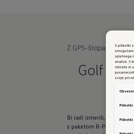
S piškotki 
Z GPS-štoparico
do n
omogočamo 
spletnega m
analize. S
Golf R Va
izbirate in
posameznih 
svoje privol
Obvezni 
Piškotki
Bi radi izmerili, v kolikš
Piškotki
s paketom R-Performance, 
Piškotki